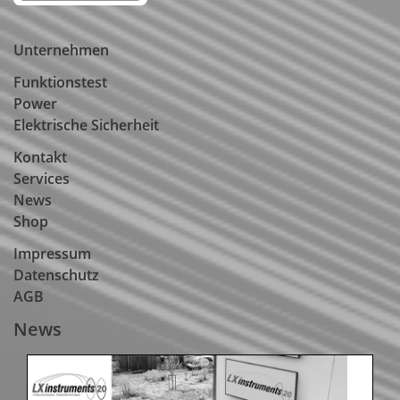
Unternehmen
Funktionstest
Power
Elektrische Sicherheit
Kontakt
Services
News
Shop
Impressum
Datenschutz
AGB
News