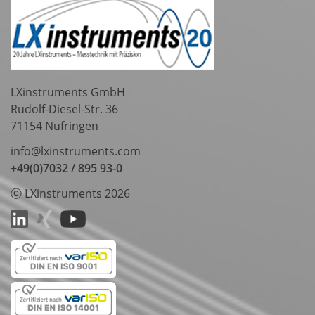
LXinstruments GmbH
Rudolf-Diesel-Str. 36
71154 Nufringen
info@lxinstruments.com
+49(0)7032 / 895 93-0
ⓒ LXinstruments 2026