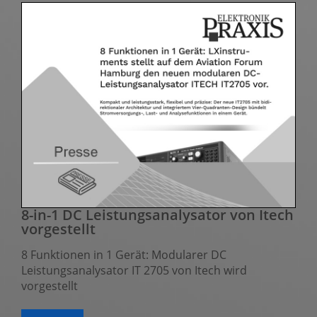
8-in-1 DC Leistungsanalysator von Itech
vorgestellt
8 Funktionen in 1 Gerät: Modularer DC
Leistungsanalysator IT 2705 von Itech wird
vorgestellt