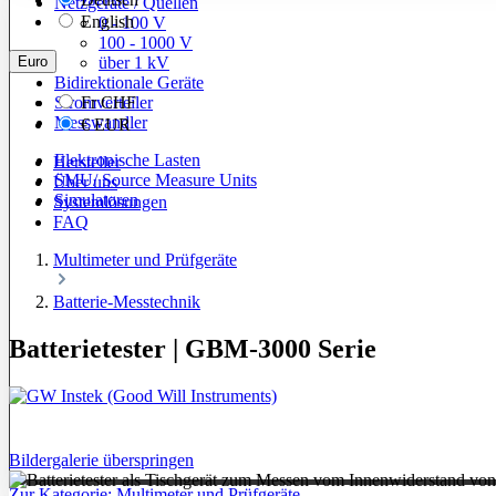
Netzgeräte / Quellen
English
0 - 100 V
100 - 1000 V
Euro
über 1 kV
Bidirektionale Geräte
Stromverteiler
Fr
CHF
Messwandler
€
EUR
Elektronische Lasten
Hersteller
SMU/ Source Measure Units
Über uns
Simulatoren
Systemlösungen
FAQ
Multimeter und Prüfgeräte
Batterie-Messtechnik
Batterietester | GBM-3000 Serie
Bildergalerie überspringen
Zur Kategorie: Multimeter und Prüfgeräte