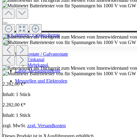
Zur Kategorie: Elektrochemie
Potentiostate / Galvanostate
Einkanal
Mehrkanal
Labor-Messinstrumente
Messzellen und Elektroden
2.282,00 €*
Inhalt:
1 Stück
2.282,00 €*
Inhalt:
1 Stück
zzgl. MwSt.
zzgl. Versandkosten
Dieses Produkt ist in
3
Ausführungen erhältlich.