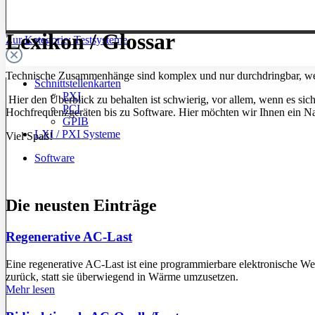
Lexikon / Glossar
Zur Kategorie: Testsysteme
Technische Zusammenhänge sind komplex und nur durchdringbar, wen
Schnittstellenkarten
PXI
Hier den Überblick zu behalten ist schwierig, vor allem, wenn es sic
PCI
Hochfrequenzgeräten bis zu Software. Hier möchten wir Ihnen ein Na
GPIB
LXI / PXI Systeme
Viel Spaß!
Software
Die neusten Einträge
Regenerative AC-Last
Eine regenerative AC-Last ist eine programmierbare elektronische We
zurück, statt sie überwiegend in Wärme umzusetzen.
Mehr lesen