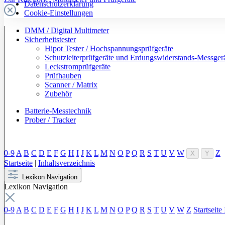
Datenschutzerklärung
Cookie-Einstellungen
DMM / Digital Multimeter
Sicherheitstester
Hipot Tester / Hochspannungsprüfgeräte
Schutzleiterprüfgeräte und Erdungswiderstands-Messger
Leckstromprüfgeräte
Prüfhauben
Scanner / Matrix
Zubehör
Batterie-Messtechnik
Prober / Tracker
0-9
A
B
C
D
E
F
G
H
I
J
K
L
M
N
O
P
Q
R
S
T
U
V
W
Z
X
Y
Startseite
|
Inhaltsverzeichnis
Lexikon Navigation
Lexikon Navigation
0-9
A
B
C
D
E
F
G
H
I
J
K
L
M
N
O
P
Q
R
S
T
U
V
W
Z
Startseite