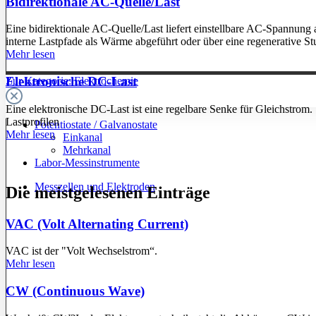
Bidirektionale AC-Quelle/Last
Eine bidirektionale AC-Quelle/Last liefert einstellbare AC-Spannun
interne Lastpfade als Wärme abgeführt oder über eine regenerative St
Mehr lesen
Elektronische DC-Last
Zur Kategorie: Elektrochemie
Eine elektronische DC-Last ist eine regelbare Senke für Gleichstrom
Lastprofilen
Potentiostate / Galvanostate
Mehr lesen
Einkanal
Mehrkanal
Labor-Messinstrumente
Messzellen und Elektroden
Die meistgelesenen Einträge
VAC (Volt Alternating Current)
VAC ist der "Volt Wechselstrom“.
Mehr lesen
CW (Continuous Wave)