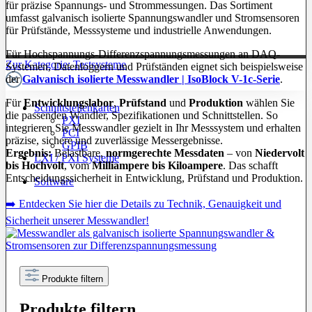
für präzise Spannungs- und Strommessungen. Das Sortiment
umfasst galvanisch isolierte Spannungswandler und Stromsensoren
für Prüfstände, Messsysteme und industrielle Anwendungen.
Für Hochspannungs-Differenzspannungsmessungen an DAQ-
Zur Kategorie: Testsysteme
Systemen, Datenloggern und Prüfständen eignet sich beispielsweise
der
Galvanisch isolierte Messwandler | IsoBlock V-1c-Serie
.
Für
Entwicklungslabor
,
Prüfstand
und
Produktion
wählen Sie
Schnittstellenkarten
die passenden Wandler, Spezifikationen und Schnittstellen. So
PXI
integrieren Sie Messwandler gezielt in Ihr Messsystem und erhalten
PCI
präzise, sichere und zuverlässige Messergebnisse.
GPIB
Ergebnis:
Belastbare,
normgerechte Messdaten
– von
Niedervolt
LXI / PXI Systeme
bis Hochvolt
, vom
Milliampere bis Kiloampere
. Das schafft
Entscheidungssicherheit in Entwicklung, Prüfstand und Produktion.
Software
➡️ Entdecken Sie hier die Details zu Technik, Genauigkeit und
Sicherheit unserer Messwandler!
Produkte filtern
Produkte filtern