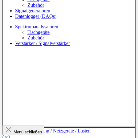
Zubehör
Signalgeneratoren
Datenlogger (DAQs)
Spektrumanalysatoren
Tischgeräte
Zubehör
Verstärker / Signalverstärker
Zur Kategorie: Leistung / Netzgeräte / Lasten
Menü schließen