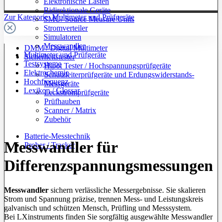
Elektronische Lasten
Bidirektionale Geräte
Zur Kategorie: Multimeter und Prüfgeräte
SMU/ Source Measure Units
Stromverteiler
Simulatoren
Messwandler
DMM / Digital Multimeter
Multimeter und Prüfgeräte
Sicherheitstester
Testsysteme
Hipot Tester / Hochspannungsprüfgeräte
Elektrochemie
Schutzleiterprüfgeräte und Erdungswiderstands-
Hochfrequenz
Messgeräte
Lexikon / Glossar
Leckstromprüfgeräte
Prüfhauben
Scanner / Matrix
Zubehör
Batterie-Messtechnik
Messwandler für
Prober / Tracker
Differenzspannungsmessungen
Messwandler
sichern verlässliche Messergebnisse. Sie skalieren
Strom und Spannung präzise, trennen Mess- und Leistungskreis
galvanisch und schützen Mensch, Prüfling und Messsystem.
Bei LXinstruments finden Sie sorgfältig ausgewählte Messwandler