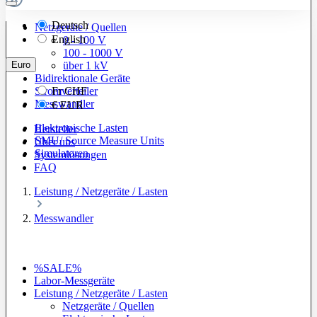
Deutsch
Netzgeräte / Quellen
English
0 - 100 V
100 - 1000 V
Euro
über 1 kV
Bidirektionale Geräte
Stromverteiler
Fr
CHF
Messwandler
€
EUR
Elektronische Lasten
Hersteller
SMU/ Source Measure Units
Über uns
Simulatoren
Systemlösungen
FAQ
Leistung / Netzgeräte / Lasten
Messwandler
%SALE%
Labor-Messgeräte
Leistung / Netzgeräte / Lasten
Netzgeräte / Quellen