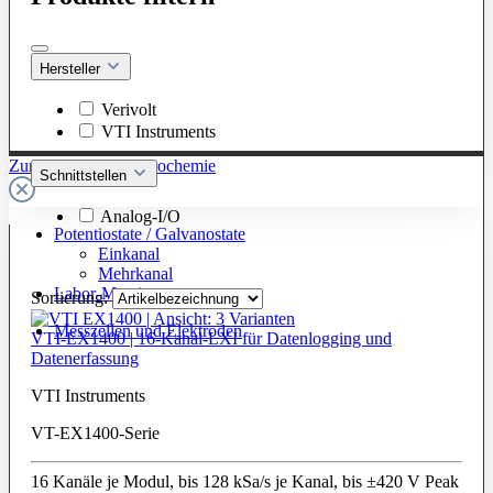
Hersteller
Verivolt
VTI Instruments
Zur Kategorie: Elektrochemie
Schnittstellen
Analog-I/O
Potentiostate / Galvanostate
Einkanal
Mehrkanal
Labor-Messinstrumente
Sortierung:
Messzellen und Elektroden
VTI-EX1400 | 16-Kanal-LXI für Datenlogging und
Datenerfassung
VTI Instruments
VT-EX1400-Serie
16 Kanäle je Modul, bis 128 kSa/s je Kanal, bis ±420 V Peak