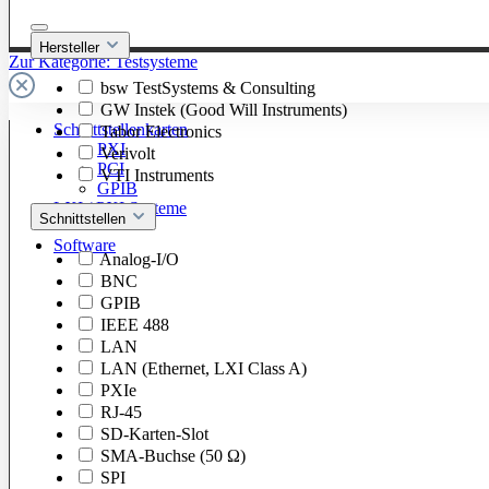
Hersteller
Zur Kategorie: Testsysteme
bsw TestSystems & Consulting
GW Instek (Good Will Instruments)
Schnittstellenkarten
Tabor Electronics
PXI
Verivolt
PCI
VTI Instruments
GPIB
LXI / PXI Systeme
Schnittstellen
Software
Analog-I/O
BNC
GPIB
IEEE 488
LAN
LAN (Ethernet, LXI Class A)
PXIe
RJ-45
SD-Karten-Slot
SMA-Buchse (50 Ω)
SPI