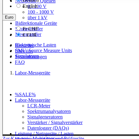
Netzgeräte / Quellen
English
0 - 100 V
100 - 1000 V
Euro
über 1 kV
Bidirektionale Geräte
Stromverteiler
Fr
CHF
Messwandler
€
EUR
Elektronische Lasten
Hersteller
SMU/ Source Measure Units
Über uns
Simulatoren
Systemlösungen
FAQ
Labor-Messgeräte
%SALE%
Labor-Messgeräte
LCR-Meter
Spektrumanalysatoren
Signalgeneratoren
Verstärker / Signalverstärker
Datenlogger (DAQs)
Leistung / Netzgeräte / Lasten
Zur Kategorie: Multimeter und Prüfgeräte