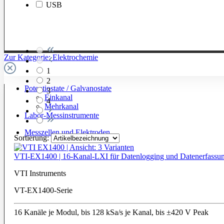
USB
Zur Kategorie: Elektrochemie
1
2
Potentiostate / Galvanostate
3
Einkanal
4
Mehrkanal
Labor-Messinstrumente
Messzellen und Elektroden
Sortierung:
VTI-EX1400 | 16-Kanal-LXI für Datenlogging und Datenerfassu
VTI Instruments
VT-EX1400-Serie
16 Kanäle je Modul, bis 128 kSa/s je Kanal, bis ±420 V Peak