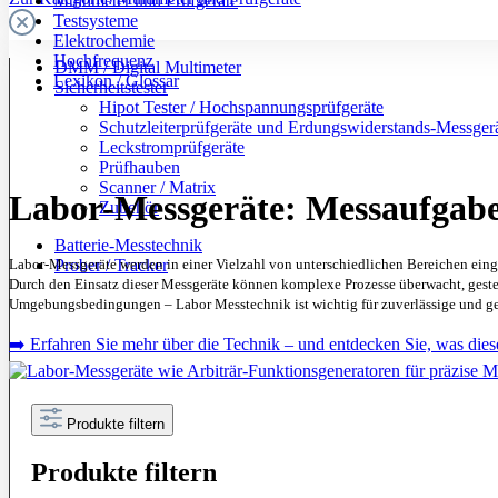
Multimeter und Prüfgeräte
Testsysteme
Elektrochemie
Hochfrequenz
DMM / Digital Multimeter
Lexikon / Glossar
Sicherheitstester
Hipot Tester / Hochspannungsprüfgeräte
Schutzleiterprüfgeräte und Erdungswiderstands-Messger
Leckstromprüfgeräte
Prüfhauben
Scanner / Matrix
Labor-Messgeräte: Messaufgaben
Zubehör
Batterie-Messtechnik
Labor-Messgeräte werden in einer Vielzahl von unterschiedlichen Bereichen ein
Prober / Tracker
Durch den Einsatz dieser Messgeräte können komplexe Prozesse überwacht, gesteu
Umgebungsbedingungen – Labor Messtechnik ist wichtig für zuverlässige und g
➡️ Erfahren Sie mehr über die Technik – und entdecken Sie, was die
Produkte filtern
Produkte filtern