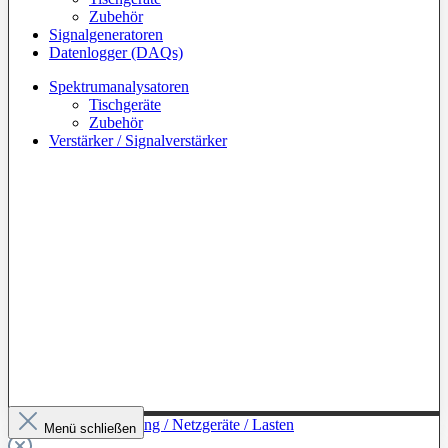
Zubehör
Signalgeneratoren
Datenlogger (DAQs)
Spektrumanalysatoren
Tischgeräte
Zubehör
Verstärker / Signalverstärker
Zur Kategorie: Leistung / Netzgeräte / Lasten
Menü schließen