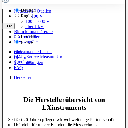
Deutsch
Netzgeräte / Quellen
English
0 - 100 V
100 - 1000 V
Euro
über 1 kV
Bidirektionale Geräte
Stromverteiler
Fr
CHF
Messwandler
€
EUR
Elektronische Lasten
Hersteller
SMU/ Source Measure Units
Über uns
Simulatoren
Systemlösungen
FAQ
Hersteller
Die Herstellerübersicht von
LXinstruments
Seit fast 20 Jahren pflegen wir weltweit enge Partnerschaften
und bündeln für unsere Kunden die Messtechnik-