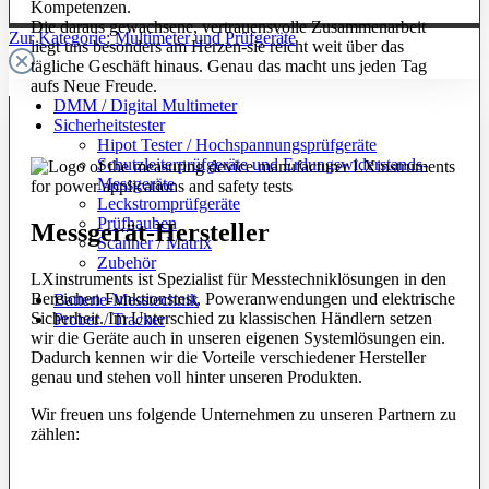
Kompetenzen.
Die daraus gewachsene, vertrauensvolle Zusammenarbeit
Zur Kategorie: Multimeter und Prüfgeräte
liegt uns besonders am Herzen-sie reicht weit über das
tägliche Geschäft hinaus. Genau das macht uns jeden Tag
aufs Neue Freude.
DMM / Digital Multimeter
Sicherheitstester
Hipot Tester / Hochspannungsprüfgeräte
Schutzleiterprüfgeräte und Erdungswiderstands-
Messgeräte
Leckstromprüfgeräte
Prüfhauben
Messgerät-Hersteller
Scanner / Matrix
Zubehör
LXinstruments ist Spezialist für Messtechniklösungen in den
Bereichen Funktionstest, Poweranwendungen und elektrische
Batterie-Messtechnik
Sicherheit. Im Unterschied zu klassischen Händlern setzen
Prober / Tracker
wir die Geräte auch in unseren eigenen Systemlösungen ein.
Dadurch kennen wir die Vorteile verschiedener Hersteller
genau und stehen voll hinter unseren Produkten.
Wir freuen uns folgende Unternehmen zu unseren Partnern zu
zählen: