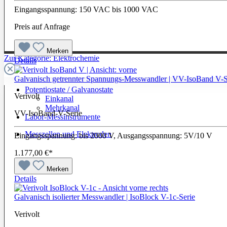
Eingangsspannung: 150 VAC bis 1000 VAC
Preis auf Anfrage
Merken
Zur Kategorie: Elektrochemie
Details
Galvanisch getrennter Spannungs-Messwandler | VV-IsoBand V-S
Potentiostate / Galvanostate
Verivolt
Einkanal
Mehrkanal
VV-IsoBand-V-Serie
Labor-Messinstrumente
Messzellen und Elektroden
Eingangsspannung: bis 2000 V, Ausgangsspannung: 5V/10 V
1.177,00 €*
Merken
Details
Galvanisch isolierter Messwandler | IsoBlock V-1c-Serie
Verivolt