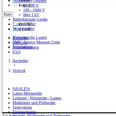
Netzgeräte / Quellen
English
0 - 100 V
100 - 1000 V
Euro
über 1 kV
Bidirektionale Geräte
Stromverteiler
Fr
CHF
Messwandler
€
EUR
Elektronische Lasten
Hersteller
SMU/ Source Measure Units
Über uns
Simulatoren
Systemlösungen
FAQ
Hersteller
Verivolt
%SALE%
Labor-Messgeräte
Leistung / Netzgeräte / Lasten
Multimeter und Prüfgeräte
Testsysteme
Elektrochemie
Zur Kategorie: Multimeter und Prüfgeräte