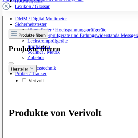
Hochfrequenz
Lexikon / Glossar
DMM / Digital Multimeter
Sicherheitstester
Hipot Tester / Hochspannungsprüfgeräte
Schutzleiterprüfgeräte und Erdungswiderstands-Messger
Produkte filtern
Leckstromprüfgeräte
Prüfhauben
Produkte filtern
Scanner / Matrix
Zubehör
Batterie-Messtechnik
Hersteller
Prober / Tracker
Verivolt
Produkte von Verivolt