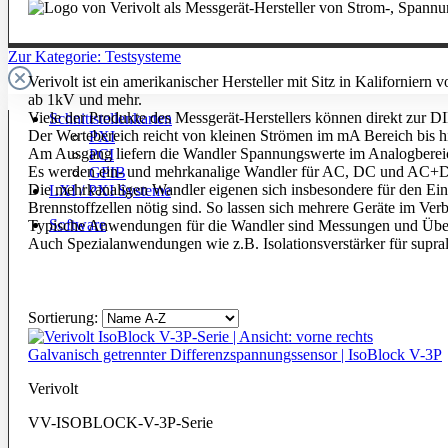
Zur Kategorie: Testsysteme
Verivolt ist ein amerikanischer Hersteller mit Sitz in Kalifornie
ab 1kV und mehr.
Viele der Produkte des
Messgerät-Herstellers
können direkt zur DI
Schnittstellenkarten
Der Wertebereich reicht von kleinen Strömen im mA Bereich bis
PXI
Am Ausgang liefern die Wandler Spannungswerte im Analogbereich
PCI
Es werden ein- und mehrkanalige Wandler für AC, DC und AC+
GPIB
Die mehrkanaligen Wandler eigenen sich insbesondere für den Ein
LXI / PXI Systeme
Brennstoffzellen nötig sind. So lassen sich mehrere Geräte im Ver
Software
Typische Anwendungen für die Wandler sind Messungen und Über
Auch Spezialanwendungen wie z.B. Isolationsverstärker für supr
Sortierung:
Galvanisch getrennter Differenzspannungssensor | IsoBlock V-3P
Verivolt
VV-ISOBLOCK-V-3P-Serie