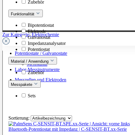
Zubehör
Funktionalität
Bipotentiostat
Elektrode
Zur Kategorie: Elektrochemie
Galvanostat
Impedanzanalysator
Potentiostat
Potentiostate / Galvanostate
Einkanal
Material / Anwendung
Mehrkanal
Labor-Messinstrumente
Zubehör
Messzellen und Elektroden
Messpakete
Sets
Sortierung:
Bluetooth-Potentiostat mit Impedanz | C-SENSIT-BT.xx-Serie