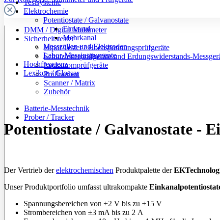
Testsysteme
Elektrochemie
Potentiostate / Galvanostate
Einkanal
DMM / Digital Multimeter
Mehrkanal
Sicherheitstester
Messzellen und Elektroden
Hipot Tester / Hochspannungsprüfgeräte
Labor-Messinstrumente
Schutzleiterprüfgeräte und Erdungswiderstands-Messger
Hochfrequenz
Leckstromprüfgeräte
Lexikon / Glossar
Prüfhauben
Scanner / Matrix
Zubehör
Batterie-Messtechnik
Prober / Tracker
Potentiostate / Galvanostate - 
Der Vertrieb der
elektrochemischen
Produktpalette der
EKTechnolog
Unser Produktportfolio umfasst ultrakompakte
Einkanalpotentiostat
Spannungsbereichen von ±2 V bis zu ±15 V
Strombereichen von ±3 mA bis zu 2 A