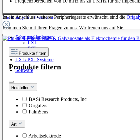
Frequenzbereichen von 10
m
Hz bis zu 1 MHz für die Impeda
Ist ein Anschluss weiterer Peripheriegeräte erwünscht, sind die
Origal
Zur Kategorie: Testsysteme
Kommen Sie mit Ihren Fragen zu uns. Wir freuen uns auf Sie.
Schnittstellenkarten
PXI
PCI
Produkte filtern
GPIB
LXI / PXI Systeme
Produkte filtern
Software
Hersteller
BASi Research Products, Inc
OrigaLys
PalmSens
Art
Arbeitselektrode