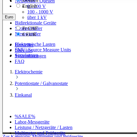
Netzgeräte / Quellen
English
0 - 100 V
100 - 1000 V
Euro
über 1 kV
Bidirektionale Geräte
Stromverteiler
Fr
CHF
Messwandler
€
EUR
Elektronische Lasten
Hersteller
SMU/ Source Measure Units
Über uns
Simulatoren
Systemlösungen
FAQ
Elektrochemie
Potentiostate / Galvanostate
Einkanal
%SALE%
Labor-Messgeräte
Leistung / Netzgeräte / Lasten
Multimeter und Prüfgeräte
Zur Kategorie: Multimeter und Prüfgeräte