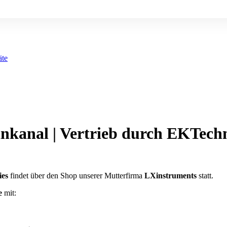
äte
Einkanal | Vertrieb durch EKTech
ies
findet über den Shop unserer Mutterfirma
LXinstruments
statt.
e
mit: