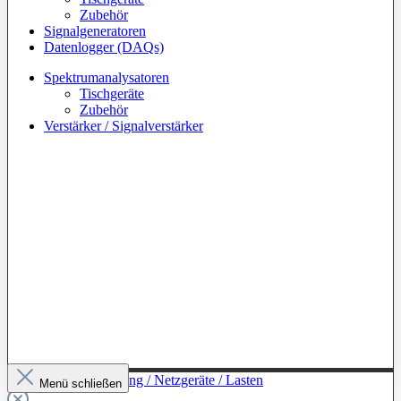
Zubehör
Signalgeneratoren
Datenlogger (DAQs)
Spektrumanalysatoren
Tischgeräte
Zubehör
Verstärker / Signalverstärker
Zur Kategorie: Leistung / Netzgeräte / Lasten
Menü schließen