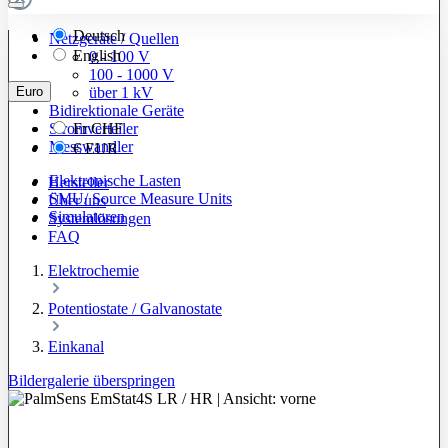
Deutsch
Netzgeräte / Quellen
English
0 - 100 V
100 - 1000 V
Euro
über 1 kV
Bidirektionale Geräte
Stromverteiler
Fr
CHF
Messwandler
€
EUR
Elektronische Lasten
Hersteller
SMU/ Source Measure Units
Über uns
Simulatoren
Systemlösungen
FAQ
Elektrochemie
Potentiostate / Galvanostate
Einkanal
Bildergalerie überspringen