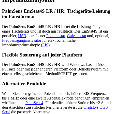
PalmSens EmStat4S LR / HR: Tischgeräte-Leistung
im Faustformat
Der
PalmSens EmStat4S LR / HR
bietet die Leistungsfähigkeit
eines Tischgeräts und ist doch nur faustgroß. Der EmStat4S ist ein
portabler,
USB
-betriebener
Potentiostat
,
Galvanostat
und, optional,
Frequenzganganalysator
für elektrochemische
Impedanzspektroskopie (
EIS
).
Flexible Steuerung auf jeder Plattform
Der
PalmSens EmStat4S LR / HR
wird Windows-basiert über
PSTrace oder mit jeder anderen Plattform oder Betriebssystem mit
einem selbstgeschriebenen MethodSCRIPT gesteuert.
Alternative Produkte
Wenn Sie einen größeren Potentialbereich, höhere EIS-Frequenzen
bis 1 MHz oder eine zweite Arbeitselektrode benötigen, empfehlen
wir Ihnen den
PalmSens4
. Für deutlich höhere Ströme bis ±2 A und
den Anschluss zusätzlicher Peripheriegeräte ist die
OrigaLys OGS-
Serie
die passende Alternative.