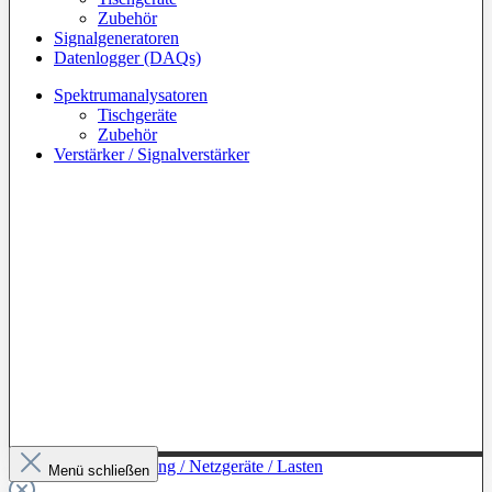
Zubehör
Signalgeneratoren
Datenlogger (DAQs)
Spektrumanalysatoren
Tischgeräte
Zubehör
Verstärker / Signalverstärker
Zur Kategorie: Leistung / Netzgeräte / Lasten
Menü schließen