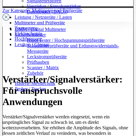
Signalgeneratoren
Verstärker / Signalverstärker
Zur Kategorie: Multimeter und Prüfgeräte
Datenlogger (DAQs)
Leistung / Netzgeräte / Lasten
Multimeter und Prüfgeräte
Testsysteme
DMM / Digital Multimeter
Elektrochemie
Sicherheitstester
Hochfrequenz
Hipot Tester / Hochspannungsprüfgeräte
Lexikon / Glossar
Schutzleiterprüfgeräte und Erdungswiderstands-
Messgeräte
Leckstromprüfgeräte
Prüfhauben
Scanner / Matrix
Zubehör
Verstärker/Signalverstärker:
Batterie-Messtechnik
Für anspruchsvolle
Prober / Tracker
Anwendungen
Verstärker/Signalverstärker werden eingesetzt, wenn ein
ursprüngliches Signal zu schwach ist, um es direkt
weiterzuverarbeiten. Sie erhöhen die Amplitude des Signals, ohne
dessen zeitlichen Verlauf zu verändern, was besonders in