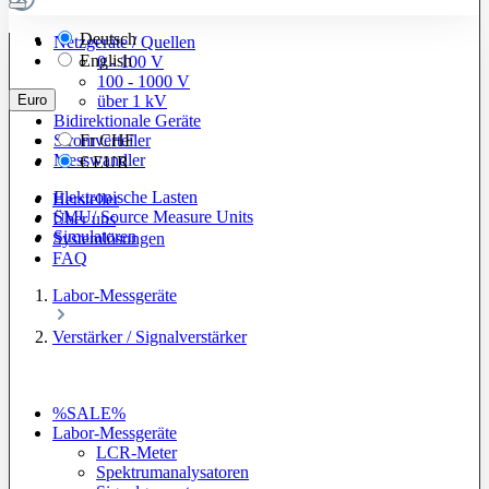
Deutsch
Netzgeräte / Quellen
English
0 - 100 V
100 - 1000 V
Euro
über 1 kV
Bidirektionale Geräte
Stromverteiler
Fr
CHF
Messwandler
€
EUR
Elektronische Lasten
Hersteller
SMU/ Source Measure Units
Über uns
Simulatoren
Systemlösungen
FAQ
Labor-Messgeräte
Verstärker / Signalverstärker
%SALE%
Labor-Messgeräte
LCR-Meter
Spektrumanalysatoren