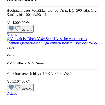
TB-9100-9200-Serie
Hochspannungs-Verstärker bis 400 Vp-p, DC–500 kHz, 1–2
Kanäle, bis 100 mA/Kanal
Ab
4.000,00 €*
Merken
Details
Spannungssensor-Modul, galvanisch isoliert | IsoBlock V-4c-
Serie
Verivolt
VV-IsoBlock-V-4c-Serie
Funktionsbereich bis zu 1500 V / 500 VAC
Ab
1.107,00 €*
Merken
Details