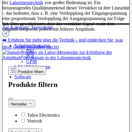
der
Labormesstechnik
von großer Bedeutung ist. Ein
herausragendes Qualitätsmerkmal dieser Verstärker ist ihre Linearität
– das bedeutet, dass z. B. eine Verdopplung der Eingangsspannung
eine proportionale Verdopplung der Ausgangsspannung zur Folge
hat. Dies gewährleistet, dass das verstärkte Signal exakt dem
Zur Kategorie: Testsysteme
Original entspricht, jedoch mit höherer Amplitude.
➡️ Erfahren Sie mehr über die Technik – und entdecken Sie, was
Schnittstellenkarten
diese Geräte besonders macht!
PXI
PCI
GPIB
LXI / PXI Systeme
Produkte filtern
Software
Produkte filtern
Hersteller
Tabor Electronics
Verivolt