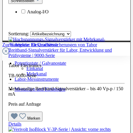
Schnittstellen
Analog-I/O
Sortierung:
Zur Kategorie: Elektrochemie
Breitband-Signalverstärker für Labor, Entwicklung und
Prüfsysteme | 9000-Serie
Potentiostate / Galvanostate
Tabor Electronics
Einkanal
Mehrkanal
TB-9000-Serie
Labor-Messinstrumente
Mehrkanalige Breitband-Signalverstärker – bis 40 Vp-p / 150
Messzellen und Elektroden
mA
Preis auf Anfrage
Merken
Details