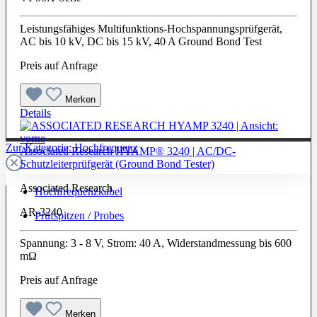
Leistungsfähiges Multifunktions-Hochspannungsprüfgerät,
AC bis 10 kV, DC bis 15 kV, 40 A Ground Bond Test
Preis auf Anfrage
Merken
Details
Zur Kategorie: Hochfrequenz
Associated Research HYAMP® 3240 | AC/DC-
Schutzleiterprüfgerät (Ground Bond Tester)
Associated Research
Hochfrequenzkabel
AR-3240
Prüfspitzen / Probes
Spannung: 3 - 8 V, Strom: 40 A, Widerstandmessung bis 600
mΩ
Preis auf Anfrage
Merken