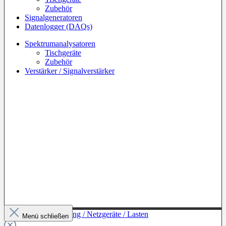
Zubehör
Signalgeneratoren
Datenlogger (DAQs)
Spektrumanalysatoren
Tischgeräte
Zubehör
Verstärker / Signalverstärker
Zur Kategorie: Leistung / Netzgeräte / Lasten
Menü schließen