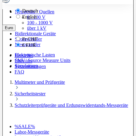
Deutsch
Netzgeräte / Quellen
English
0 - 100 V
100 - 1000 V
Euro
über 1 kV
Bidirektionale Geräte
Stromverteiler
Fr
CHF
Messwandler
€
EUR
Elektronische Lasten
Hersteller
SMU/ Source Measure Units
Über uns
Simulatoren
Systemlösungen
FAQ
Multimeter und Prüfgeräte
Sicherheitstester
Schutzleiterprüfgeräte und Erdungswiderstands-Messgeräte
%SALE%
Labor-Messgeräte