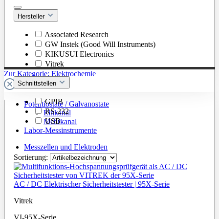
Hersteller
Associated Research
GW Instek (Good Will Instruments)
KIKUSUI Electronics
Vitrek
Zur Kategorie: Elektrochemie
Schnittstellen
GPIB
Potentiostate / Galvanostate
RS-232
Einkanal
USB
Mehrkanal
Labor-Messinstrumente
Messzellen und Elektroden
Sortierung:
AC / DC Elektrischer Sicherheitstester | 95X-Serie
Vitrek
VI-95X-Serie