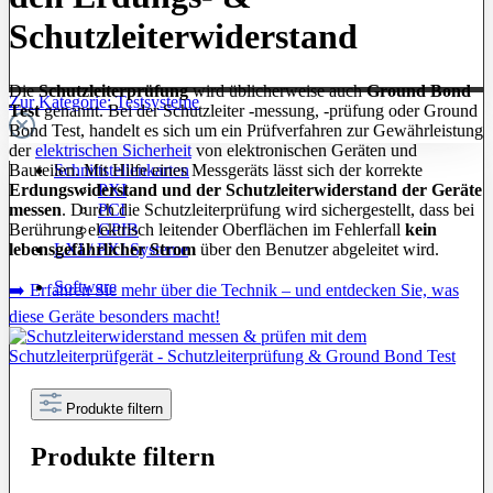
Schutzleiterwiderstand
Die
Schutzleiterprüfung
wird üblicherweise auch
Ground Bond
Zur Kategorie: Testsysteme
Test
genannt. Bei der Schutzleiter -messung, -prüfung oder Ground
Bond Test, handelt es sich um ein Prüfverfahren zur Gewährleistung
der
elektrischen Sicherheit
von elektronischen Geräten und
Bauteilen. Mit Hilfe eines Messgeräts lässt sich der korrekte
Schnittstellenkarten
Erdungswiderstand und der Schutzleiterwiderstand der Geräte
PXI
messen
. Durch die Schutzleiterprüfung wird sichergestellt, dass bei
PCI
Berührung elektrisch leitender Oberflächen im Fehlerfall
kein
GPIB
lebensgefährlicher Strom
über den Benutzer abgeleitet wird.
LXI / PXI Systeme
Software
➡️ Erfahren Sie mehr über die Technik – und entdecken Sie, was
diese Geräte besonders macht!
Produkte filtern
Produkte filtern