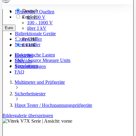
Deutsch
Netzgeräte / Quellen
English
0 - 100 V
100 - 1000 V
Euro
über 1 kV
Bidirektionale Geräte
Stromverteiler
Fr
CHF
Messwandler
€
EUR
Elektronische Lasten
Hersteller
SMU/ Source Measure Units
Über uns
Simulatoren
Systemlösungen
FAQ
Multimeter und Prüfgeräte
Sicherheitstester
Hipot Tester / Hochspannungsprüfgeräte
Bildergalerie überspringen