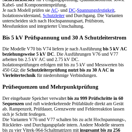
Kabel- und Komponentenprüfung.
Je nach Modell prüfen sie
AC
- und
DC
-
Spannungsfestigkeit
,
Isolationswiderstand,
Schutzleiter
und Durchgang. Die Varianten
unterscheiden sich nach Hochspannungsart, Prüfstrom,
Messfunktion und integrierter Umschaltung.
Bis 5 kV Prüfspannung und 30 A Schutzleiterstrom
Die Modelle V70 bis V74 liefern je nach Ausführung
bis 5 kV AC
beziehungsweise 5 kV DC
. Die Ausführungen V76 und V77
arbeiten bis 2.5 kV AC und 2.75 kV DC.
Isolationsprüfungen erfolgen mit bis zu 5 kV und Messwerten bis
450 GΩ; die
Schutzleiterprüfung nutzt bis zu 30 A AC in
Vierleitertechnik
für niederohmige Verbindungen.
Prüfsequenzen und Mehrpunktprüfung
Der eingebaute Speicher verwaltet
bis zu 999 Prüfschritte in 60
Sequenzen
und ruft wiederkehrende Prüfabläufe direkt am Gerät
ab. Rampenzeit, Prüfdauer, Grenzwerte und Fehlerreaktion lassen
sich je Schritt festlegen.
Die Varianten V76 und V77 schalten bis zu acht Hochspannungs-,
Rückleiter- und Durchgangspfade intern. Andere Modelle steuern
bis zu vier Vitrek-964-Schaltmatrizen mit
insgesamt bis zu 256