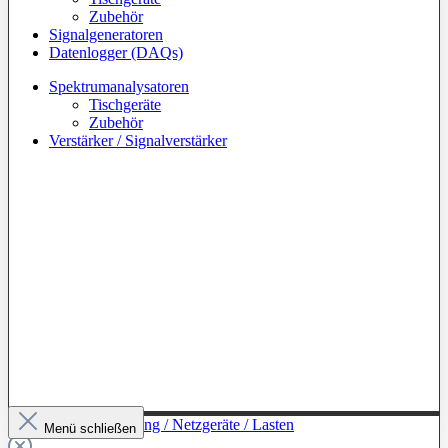
Zubehör
Signalgeneratoren
Datenlogger (DAQs)
Spektrumanalysatoren
Tischgeräte
Zubehör
Verstärker / Signalverstärker
Zur Kategorie: Leistung / Netzgeräte / Lasten
Menü schließen