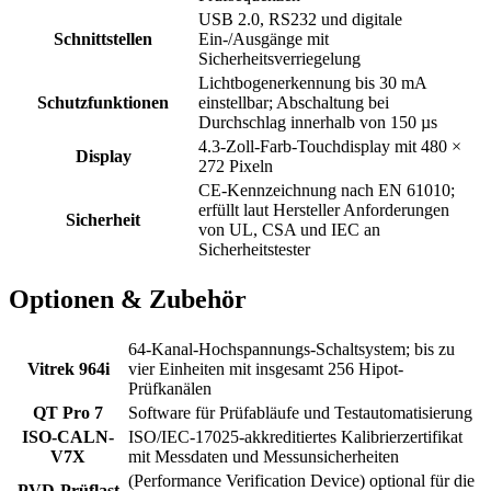
USB 2.0, RS232 und digitale
Schnittstellen
Ein-/Ausgänge mit
Sicherheitsverriegelung
Lichtbogenerkennung bis 30 mA
Schutzfunktionen
einstellbar; Abschaltung bei
Durchschlag innerhalb von 150 µs
4.3-Zoll-Farb-Touchdisplay mit 480 ×
Display
272 Pixeln
CE-Kennzeichnung nach EN 61010;
erfüllt laut Hersteller Anforderungen
Sicherheit
von UL, CSA und IEC an
Sicherheitstester
Optionen & Zubehör
64-Kanal-Hochspannungs-Schaltsystem; bis zu
Vitrek 964i
vier Einheiten mit insgesamt 256 Hipot-
Prüfkanälen
QT Pro 7
Software für Prüfabläufe und Testautomatisierung
ISO-CALN-
ISO/IEC-17025-akkreditiertes Kalibrierzertifikat
V7X
mit Messdaten und Messunsicherheiten
(Performance Verification Device) optional für die
PVD-Prüflast