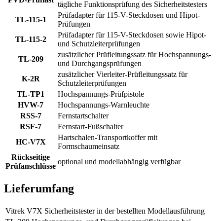
tägliche Funktionsprüfung des Sicherheitstesters
Prüfadapter für 115-V-Steckdosen und Hipot-
TL-115-1
Prüfungen
Prüfadapter für 115-V-Steckdosen sowie Hipot-
TL-115-2
und Schutzleiterprüfungen
zusätzlicher Prüfleitungssatz für Hochspannungs-
TL-209
und Durchgangsprüfungen
zusätzlicher Vierleiter-Prüfleitungssatz für
K-2R
Schutzleiterprüfungen
TL-TP1
Hochspannungs-Prüfpistole
HVW-7
Hochspannungs-Warnleuchte
RSS-7
Fernstartschalter
RSF-7
Fernstart-Fußschalter
Hartschalen-Transportkoffer mit
HC-V7X
Formschaumeinsatz
Rückseitige
optional und modellabhängig verfügbar
Prüfanschlüsse
Lieferumfang
Vitrek V7X Sicherheitstester in der bestellten Modellausführung