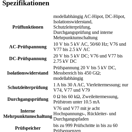
Spezifikationen
modellabhängig AC-Hipot, DC-Hipot,
Isolationswiderstand,
Prüffunktionen
Schutzleiterprüfung,
Durchgangsprüfung und interne
Mehrpunktumschaltung
10 V bis 5 kV AC, 50/60 Hz; V76 und
AC-Prüfspannung
V77 bis 2.5 kV AC
20 V bis 5 kV DC; V76 und V77 bis
DC-Prüfspannung
2.75 kV DC
Prüfspannung 20 V bis 5 kV DC,
Isolationswiderstand
Messbereich bis 450 GΩ;
modellabhängig
1 A bis 30 A AC, Vierleitermessung; nur
Schutzleiterprüfung
V74, V77 und V79
0 Ω bis 60 kΩ, Zweileitermessung,
Durchgangsprüfung
Prüfstrom unter 10.5 mA
V76 und V77 mit je acht
Interne
Hochspannungs-, Rückleiter- und
Mehrpunktumschaltung
Durchgangspfaden
bis zu 999 Prüfschritte in bis zu 60
Prüfspeicher
Prüfsequenzen