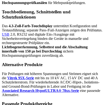
Hochspannungsprüfkanälen
für Mehrpunktprüfungen.
Touchbedienung, Schnittstellen und
Schutzfunktionen
Das
4.3-Zoll-Farb-Touchdisplay
unterstützt Konfiguration und
Testausführung; separate Pass-/Fail-Anzeigen zeigen den Prüfstatus.
USB
2.0, RS232 und digitale Ein-/Ausgänge mit
Sicherheitsverriegelung binden die Geräte in manuelle und
rechnergesteuerte Prüfplätze ein.
Lichtbogenerkennung, Selbsttest und die Abschaltung
innerhalb von 150 µs bei Durchschlag
sichern
Hochspannungsprüfungen zuverlässig ab.
Alternative Produkte
Für Prüfungen mit höheren Spannungen und Strömen eignet sich
die
Vitrek 95X-Serie
mit bis zu 10 kV AC, 15 kV DC und 40 A
Schutzleiterstrom. Für wiederkehrende AC/DC-Hipot-, Isolations-
und Ground-Bond-Prüfungen in Labor und Fertigung ist die
Associated Research HypotULTRA® 78xx-Serie
eine passende
Alternative.
Passende Produktbereiche