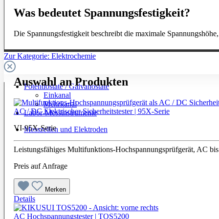
Was bedeutet Spannungsfestigkeit?
Die Spannungsfestigkeit beschreibt die maximale Spannungshöhe, d
Zur Kategorie: Elektrochemie
Auswahl an Produkten
Potentiostate / Galvanostate
Einkanal
Mehrkanal
AC / DC Elektrischer Sicherheitstester | 95X-Serie
Labor-Messinstrumente
VI-95X-Serie
Messzellen und Elektroden
Leistungsfähiges Multifunktions-Hochspannungsprüfgerät, AC bi
Preis auf Anfrage
Merken
Details
AC Hochspannungstester | TOS5200