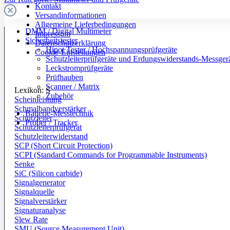
Kontakt
Versandinformationen
Allgemeine Lieferbedingungen
DMM / Digital Multimeter
Impressum
Sicherheitstester
Datenschutzerklärung
Hipot Tester / Hochspannungsprüfgeräte
Cookie-Einstellungen
Schutzleiterprüfgeräte und Erdungswiderstands-Messger
Leckstromprüfgeräte
Prüfhauben
Scanner / Matrix
Lexikon: S
Zubehör
Scheinleistung
Schmalbandverstärker
Batterie-Messtechnik
Schutzleiter
Prober / Tracker
Schutzleiterprüfgerät
Schutzleiterwiderstand
SCP (Short Circuit Protection)
SCPI (Standard Commands for Programmable Instruments)
Senke
SiC (Silicon carbide)
Signalgenerator
Signalquelle
Signalverstärker
Signaturanalyse
Slew Rate
SMU (Source Measurement Unit)