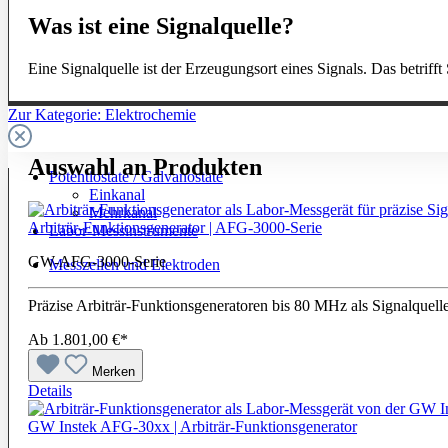
Was ist eine Signalquelle?
Eine Signalquelle ist der Erzeugungsort eines Signals. Das betriff
Zur Kategorie: Elektrochemie
Auswahl an Produkten
Potentiostate / Galvanostate
Einkanal
Mehrkanal
Arbiträr-Funktionsgenerator | AFG-3000-Serie
Labor-Messinstrumente
GW-AFG-3000-Serie
Messzellen und Elektroden
Präzise Arbiträr-Funktionsgeneratoren bis 80 MHz als Signalquell
Ab
1.801,00 €*
Merken
Details
GW Instek AFG-30xx | Arbiträr-Funktionsgenerator