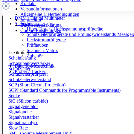
Kontakt
Versandinformationen
Allgemeine Lieferbedingungen
DMM / Digital Multimeter
Impressum
Sicherheitstester
Datenschutzerklärung
Hipot Tester / Hochspannungsprüfgeräte
Cookie-Einstellungen
Schutzleiterprüfgeräte und Erdungswiderstands-Messger
Leckstromprüfgeräte
Prüfhauben
Scanner / Matrix
Lexikon: S
Zubehör
Scheinleistung
Schmalbandverstärker
Batterie-Messtechnik
Schutzleiter
Prober / Tracker
Schutzleiterprüfgerät
Schutzleiterwiderstand
SCP (Short Circuit Protection)
SCPI (Standard Commands for Programmable Instruments)
Senke
SiC (Silicon carbide)
Signalgenerator
Signalquelle
Signalverstärker
Signaturanalyse
Slew Rate
SMU (Source Measurement Unit)