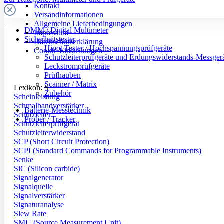
Kontakt
Versandinformationen
Allgemeine Lieferbedingungen
DMM / Digital Multimeter
Impressum
Sicherheitstester
Datenschutzerklärung
Hipot Tester / Hochspannungsprüfgeräte
Cookie-Einstellungen
Schutzleiterprüfgeräte und Erdungswiderstands-Messger
Leckstromprüfgeräte
Prüfhauben
Scanner / Matrix
Lexikon: S
Zubehör
Scheinleistung
Schmalbandverstärker
Batterie-Messtechnik
Schutzleiter
Prober / Tracker
Schutzleiterprüfgerät
Schutzleiterwiderstand
SCP (Short Circuit Protection)
SCPI (Standard Commands for Programmable Instruments)
Senke
SiC (Silicon carbide)
Signalgenerator
Signalquelle
Signalverstärker
Signaturanalyse
Slew Rate
SMU (Source Measurement Unit)