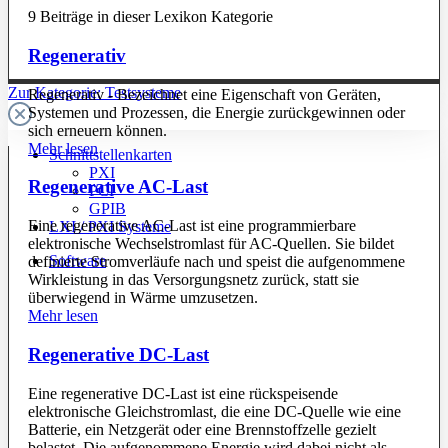
9 Beiträge in dieser Lexikon Kategorie
Regenerativ
Zur Kategorie: Testsysteme
Regenerativ - Bezeichnet eine Eigenschaft von Geräten,
Systemen und Prozessen, die Energie zurückgewinnen oder
sich erneuern können.
Mehr lesen
Schnittstellenkarten
PXI
Regenerative AC-Last
PCI
GPIB
Eine regenerative AC-Last ist eine programmierbare
LXI / PXI Systeme
elektronische Wechselstromlast für AC-Quellen. Sie bildet
Software
definierte Stromverläufe nach und speist die aufgenommene
Wirkleistung in das Versorgungsnetz zurück, statt sie
überwiegend in Wärme umzusetzen.
Mehr lesen
Regenerative DC-Last
Eine regenerative DC-Last ist eine rückspeisende
elektronische Gleichstromlast, die eine DC-Quelle wie eine
Batterie, ein Netzgerät oder eine Brennstoffzelle gezielt
belastet. Die aufgenommene Energie wird dabei nicht als