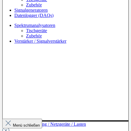
Zubehör
Signalgeneratoren
Datenlogger (DAQs)
Spektrumanalysatoren
Tischgeräte
Zubehör
Verstärker / Signalverstärker
Zur Kategorie: Leistung / Netzgeräte / Lasten
Menü schließen