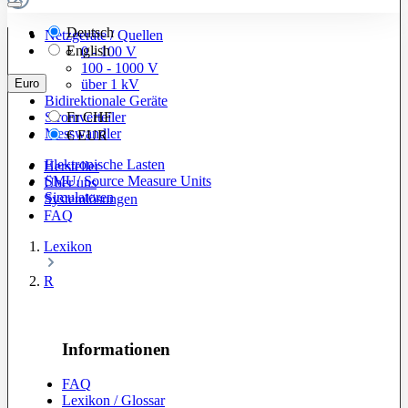
Deutsch
Netzgeräte / Quellen
English
0 - 100 V
100 - 1000 V
Euro
über 1 kV
Bidirektionale Geräte
Stromverteiler
Fr
CHF
Messwandler
€
EUR
Elektronische Lasten
Hersteller
SMU/ Source Measure Units
Über uns
Simulatoren
Systemlösungen
FAQ
Lexikon
R
Informationen
FAQ
Lexikon / Glossar