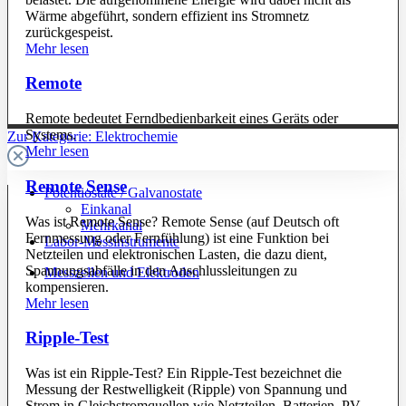
Wärme abgeführt, sondern effizient ins Stromnetz
zurückgespeist.
Mehr lesen
Remote
Remote bedeutet Ferndbedienbarkeit eines Geräts oder
Systems.
Zur Kategorie: Elektrochemie
Mehr lesen
Remote Sense
Potentiostate / Galvanostate
Einkanal
Was ist Remote Sense? Remote Sense (auf Deutsch oft
Mehrkanal
Fernmessung oder Fernfühlung) ist eine Funktion bei
Labor-Messinstrumente
Netzteilen und elektronischen Lasten, die dazu dient,
Spannungsabfälle in den Anschlussleitungen zu
Messzellen und Elektroden
kompensieren.
Mehr lesen
Ripple-Test
Was ist ein Ripple-Test? Ein Ripple-Test bezeichnet die
Messung der Restwelligkeit (Ripple) von Spannung und
Strom in Gleichstromquellen wie Netzteilen, Batterien, PV-