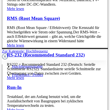
Strings oder DC-DC-Wandlern.
Mehr lesen
RMS (Root Mean Square)
RMS (Root Mean Square / Effektivwert): Die Kennzahl für
Wechselgrößen wie Strom oder Spannung.Der RMS-Wert –
auch Effektivwert genannt – gibt an, welche Gleichgröße die
gleiche Wärmewirkung in einem Widerstand hätte
Mehr lesen
Zur Kategorie: Hochfrequenz
RS-232 (Recommended Standard 232)
RS232 = Recommended Standard 232 (Deutsch: Serielle
Hochfrequenzkabel
Schnittstelle RS232). Standardisierte serielle Schnittstelle zur
Übertragung von Daten zwischen zwei Geräten.
Prüfspitzen / Probes
Mehr lesen
Run-In
Testablauf, der am Anfang benutzt wird, um die
Ausfallsicherheit von Baugruppen bei zyklischen
Temperaturwechseln zu testen.
Mehr lesen