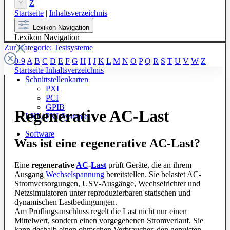
Z
Y
Startseite
|
Inhaltsverzeichnis
Lexikon Navigation
Lexikon Navigation
Zur Kategorie: Testsysteme
0-9
A
B
C
D
E
F
G
H
I
J
K
L
M
N
O
P
Q
R
S
T
U
V
W
Z
Startseite
Inhaltsverzeichnis
Schnittstellenkarten
PXI
PCI
GPIB
Regenerative AC-Last
LXI / PXI Systeme
Software
Was ist eine regenerative AC-Last?
Eine
regenerative
AC
-
Last
prüft Geräte, die an ihrem
Ausgang
Wechselspannung
bereitstellen. Sie belastet AC-
Stromversorgungen, USV-Ausgänge, Wechselrichter und
Netzsimulatoren unter reproduzierbaren statischen und
dynamischen Lastbedingungen.
Am Prüflingsanschluss regelt die Last nicht nur einen
Mittelwert, sondern einen vorgegebenen Stromverlauf. Sie
kann deshalb einen ohmschen Verbraucher, den gepulsten