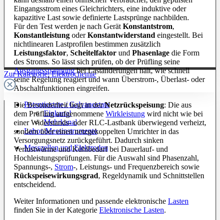
Eingangsstrom eines Gleichrichters, eine induktive oder
kapazitive Last sowie definierte Lastsprünge nachbilden.
Für den Test werden je nach Gerät
Konstantstrom
,
Konstantleistung
oder
Konstantwiderstand
eingestellt. Bei
nichtlinearen Lastprofilen bestimmen zusätzlich
Leistungsfaktor
,
Scheitelfaktor
und
Phasenlage
die Form
des Stroms. So lässt sich prüfen, ob der Prüfling seine
Ausgangsspannung
bei Laständerungen hält, wie schnell
Zur Kategorie: Elektrochemie
seine Regelung reagiert und wann Überstrom-, Überlast- oder
Abschaltfunktionen eingreifen.
Potentiostate / Galvanostate
Die Besonderheit liegt in der
Netzrückspeisung
: Die aus
Einkanal
dem Prüfling aufgenommene
Wirkleistung
wird nicht wie bei
Mehrkanal
einer Widerstands- oder RLC-Lastbank überwiegend verheizt,
Labor-Messinstrumente
sondern über einen netzgekoppelten Umrichter in das
Versorgungsnetz zurückgeführt. Dadurch sinken
Messzellen und Elektroden
Verlustwärme und Kühlbedarf bei Dauerlauf- und
Hochleistungsprüfungen. Für die Auswahl sind Phasenzahl,
Spannungs-,
Strom
-, Leistungs- und Frequenzbereich sowie
Rückspeisewirkungsgrad
, Regeldynamik und Schnittstellen
entscheidend.
Weiter Informationen und passende elektronische
Lasten
finden Sie in der Kategorie
Elektronische Lasten
.