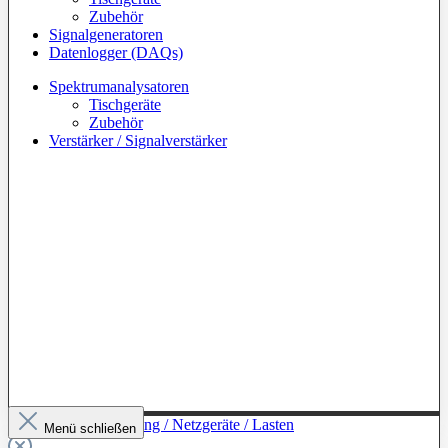
Zubehör
Signalgeneratoren
Datenlogger (DAQs)
Spektrumanalysatoren
Tischgeräte
Zubehör
Verstärker / Signalverstärker
Zur Kategorie: Leistung / Netzgeräte / Lasten
Menü schließen