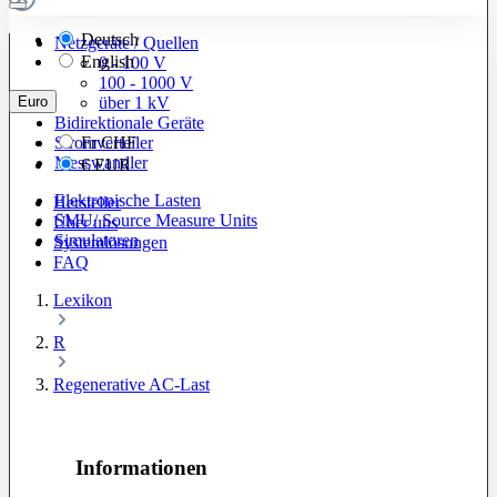
Deutsch
Netzgeräte / Quellen
English
0 - 100 V
100 - 1000 V
Euro
über 1 kV
Bidirektionale Geräte
Stromverteiler
Fr
CHF
Messwandler
€
EUR
Elektronische Lasten
Hersteller
SMU/ Source Measure Units
Über uns
Simulatoren
Systemlösungen
FAQ
Lexikon
R
Regenerative AC-Last
Informationen