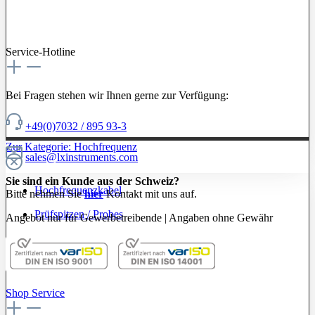
Service-Hotline
Bei Fragen stehen wir Ihnen gerne zur Verfügung:
+49(0)7032 / 895 93-3
Zur Kategorie: Hochfrequenz
sales@lxinstruments.com
Sie sind ein Kunde aus der Schweiz?
Hochfrequenzkabel
Bitte nehmen Sie
hier
Kontakt mit uns auf.
Prüfspitzen / Probes
Angebot nur für Gewerbetreibende | Angaben ohne Gewähr
Shop Service