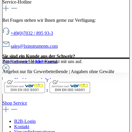
Service-Hotline
Bei Fragen stehen wir Ihnen gerne zur Verfügung:
+49(0)7032 / 895 93-3
sales@lxinstruments.com
Sie sind ein Kunde aus der Schweiz?
Zur Kategorie: Hochfrequenz
Bitte nehmen Sie
hier
Kontakt mit uns auf.
Angebot nur für Gewerbetreibende | Angaben ohne Gewähr
Hochfrequenzkabel
Prüfspitzen / Probes
Shop Service
B2B-Login
Kontakt
Versandinformationen