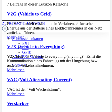
7 Beiträge in dieser Lexikon Kategorie
V2G (Vehicle to Grid)
Zur Kategorie: Testsysteme
Bei V2G handelt es sich um ein Verfahren, elektrische
Energie aus der Batterie eines Elektrofahrzeuges in das Netz
zurück zu führen.
Mehr lesen
Schnittstellenkarten
PXI
V2X (Vehicle to Everything)
PCI
GPIB
V2X bedeutet "Vehicle to everything (anything)". Es ist die
LXI / PXI Systeme
Kommunikation eines Fahrzeugs mit der Umgebung bzw.
Software
anderen Verkehrsteilnehmern.
Mehr lesen
VAC (Volt Alternating Current)
VAC ist der "Volt Wechselstrom“.
Mehr lesen
Verstärker