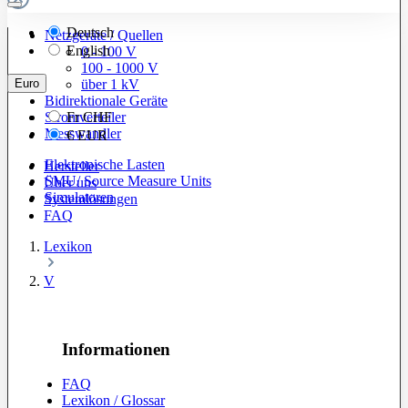
Deutsch
Netzgeräte / Quellen
English
0 - 100 V
100 - 1000 V
Euro
über 1 kV
Bidirektionale Geräte
Stromverteiler
Fr
CHF
Messwandler
€
EUR
Elektronische Lasten
Hersteller
SMU/ Source Measure Units
Über uns
Simulatoren
Systemlösungen
FAQ
Lexikon
V
Informationen
FAQ
Lexikon / Glossar