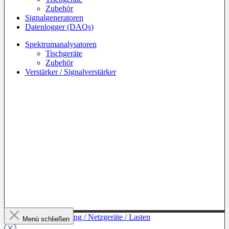
Zubehör
Signalgeneratoren
Datenlogger (DAQs)
Spektrumanalysatoren
Tischgeräte
Zubehör
Verstärker / Signalverstärker
Zur Kategorie: Leistung / Netzgeräte / Lasten
Menü schließen