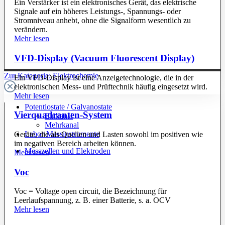
Ein Verstärker ist ein elektronisches Gerät, das elektrische
Signale auf ein höheres Leistungs-, Spannungs- oder
Stromniveau anhebt, ohne die Signalform wesentlich zu
verändern.
Mehr lesen
VFD-Display (Vacuum Fluorescent Display)
Zur Kategorie: Elektrochemie
Ein VFD-Display ist eine Anzeigetechnologie, die in der
elektronischen Mess- und Prüftechnik häufig eingesetzt wird.
Mehr lesen
Potentiostate / Galvanostate
Vierquadranten-System
Einkanal
Mehrkanal
Labor-Messinstrumente
Geräte, die als Quellen und Lasten sowohl im positiven wie
im negativen Bereich arbeiten können.
Messzellen und Elektroden
Mehr lesen
Voc
Voc = Voltage open circuit, die Bezeichnung für
Leerlaufspannung, z. B. einer Batterie, s. a. OCV
Mehr lesen