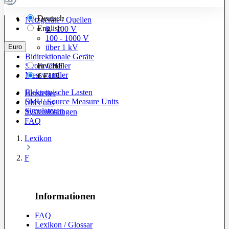
Deutsch
Netzgeräte / Quellen
English
0 - 100 V
100 - 1000 V
Euro
über 1 kV
Bidirektionale Geräte
Stromverteiler
Fr
CHF
Messwandler
€
EUR
Elektronische Lasten
Hersteller
SMU/ Source Measure Units
Über uns
Simulatoren
Systemlösungen
FAQ
Lexikon
F
Informationen
FAQ
Lexikon / Glossar