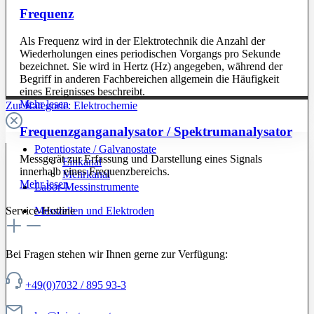
Frequenz
Als Frequenz wird in der Elektrotechnik die Anzahl der
Wiederholungen eines periodischen Vorgangs pro Sekunde
bezeichnet. Sie wird in Hertz (Hz) angegeben, während der
Begriff in anderen Fachbereichen allgemein die Häufigkeit
eines Ereignisses beschreibt.
Mehr lesen
Zur Kategorie: Elektrochemie
Frequenzganganalysator / Spektrumanalysator
Potentiostate / Galvanostate
Messgerät zur Erfassung und Darstellung eines Signals
Einkanal
innerhalb eines Frequenzbereichs.
Mehrkanal
Mehr lesen
Labor-Messinstrumente
Service-Hotline
Messzellen und Elektroden
Bei Fragen stehen wir Ihnen gerne zur Verfügung:
+49(0)7032 / 895 93-3