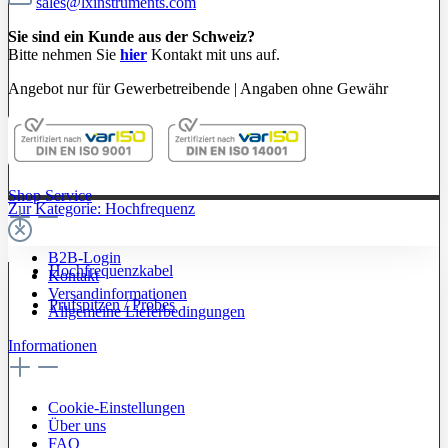
sales@lxinstruments.com
Sie sind ein Kunde aus der Schweiz?
Bitte nehmen Sie
hier
Kontakt mit uns auf.
Angebot nur für Gewerbetreibende | Angaben ohne Gewähr
Shop Service
Zur Kategorie: Hochfrequenz
B2B-Login
Hochfrequenzkabel
Kontakt
Versandinformationen
Prüfspitzen / Probes
Allgemeine Lieferbedingungen
Informationen
Cookie-Einstellungen
Über uns
FAQ