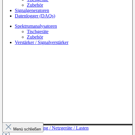
Zubehör
Signalgeneratoren
Datenlogger (DAQs)
Spektrumanalysatoren
Tischgeräte
Zubehör
Verstärker / Signalverstärker
Zur Kategorie: Leistung / Netzgeräte / Lasten
Menü schließen