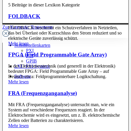
5 Beiträge in dieser Lexikon Kategorie
FOLDBACK
Zur Kategorie: Testsysteme
FOLDBACK beschreibt ein Schutzverfahren in Netzteilen,
das bei Überlast oder Kurzschluss den Strom reduziert und so
elektrische Geräte zuverlässig schützt.
Mehr lesen
Schnittstellenkarten
PXI
FPGA (Field Programmable Gate Array)
PCI
GPIB
In der Elektromesstechnik (und generell in der Elektronik)
LXI / PXI Systeme
bedeutet FPGA: Field Programmable Gate Array – auf
Software
Deutsch etwa: Feldprogrammierbare Logikschaltung.
Mehr lesen
FRA (Frequenzganganalyse)
Mit FRA (Frequenzganganalyse) untersucht man, wie ein
System auf verschiedene Frequenzen reagiert. In der
Elektrochemie wird es eingesetzt, um z. B. elektrochemische
Zellen oder Batterien zu charakterisieren.
Mehr lesen