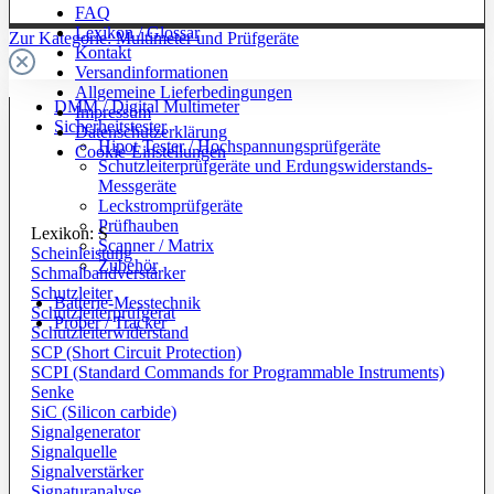
FAQ
Lexikon / Glossar
Zur Kategorie: Multimeter und Prüfgeräte
Kontakt
Versandinformationen
Allgemeine Lieferbedingungen
DMM / Digital Multimeter
Impressum
Sicherheitstester
Datenschutzerklärung
Hipot Tester / Hochspannungsprüfgeräte
Cookie-Einstellungen
Schutzleiterprüfgeräte und Erdungswiderstands-
Messgeräte
Leckstromprüfgeräte
Prüfhauben
Lexikon: S
Scanner / Matrix
Scheinleistung
Zubehör
Schmalbandverstärker
Schutzleiter
Batterie-Messtechnik
Schutzleiterprüfgerät
Prober / Tracker
Schutzleiterwiderstand
SCP (Short Circuit Protection)
SCPI (Standard Commands for Programmable Instruments)
Senke
SiC (Silicon carbide)
Signalgenerator
Signalquelle
Signalverstärker
Signaturanalyse