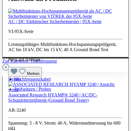
AC / DC Elektrischer Sicherheitstester | 95X-Serie
VI-95X-Serie
Leistungsfähiges Multifunktions-Hochspannungsprüfgerät,
AC bis 10 kV, DC bis 15 kV, 40 A Ground Bond Test
Preis auf Anfrage
Zur Kategorie: Hochfrequenz
Merken
Hochfrequenzkabel
Details
Prüfspitzen / Probes
Associated Research HYAMP® 3240 | AC/DC-
Schutzleiterprüfgerät (Ground Bond Tester)
AR-3240
Spannung: 3 - 8 V, Strom: 40 A, Widerstandmessung bis 600
mΩ