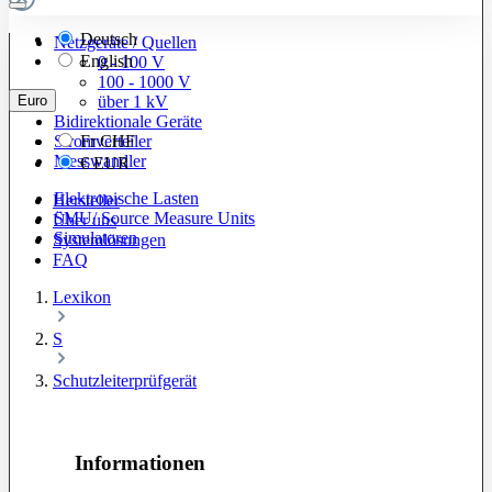
Deutsch
Netzgeräte / Quellen
English
0 - 100 V
100 - 1000 V
Euro
über 1 kV
Bidirektionale Geräte
Stromverteiler
Fr
CHF
Messwandler
€
EUR
Elektronische Lasten
Hersteller
SMU/ Source Measure Units
Über uns
Simulatoren
Systemlösungen
FAQ
Lexikon
S
Schutzleiterprüfgerät
Informationen