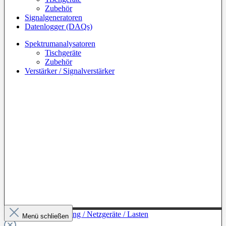
Zubehör
Signalgeneratoren
Datenlogger (DAQs)
Spektrumanalysatoren
Tischgeräte
Zubehör
Verstärker / Signalverstärker
Zur Kategorie: Leistung / Netzgeräte / Lasten
Menü schließen