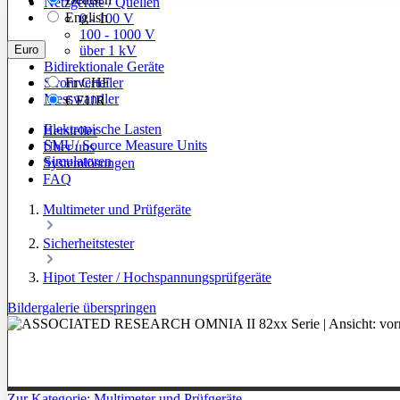
Netzgeräte / Quellen
English
0 - 100 V
100 - 1000 V
Euro
über 1 kV
Bidirektionale Geräte
Stromverteiler
Fr
CHF
Messwandler
€
EUR
Elektronische Lasten
Hersteller
SMU/ Source Measure Units
Über uns
Simulatoren
Systemlösungen
FAQ
Multimeter und Prüfgeräte
Sicherheitstester
Hipot Tester / Hochspannungsprüfgeräte
Bildergalerie überspringen
Zur Kategorie: Multimeter und Prüfgeräte