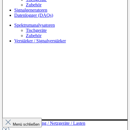
Zubehör
Signalgeneratoren
Datenlogger (DAQs)
Spektrumanalysatoren
Tischgeräte
Zubehör
Verstärker / Signalverstärker
Zur Kategorie: Leistung / Netzgeräte / Lasten
Menü schließen