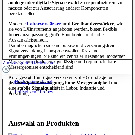
analoge oder digitale Signale exakt zu reproduzieren
, zu
messen oder zur Ansteuerung anderer Komponenten
bereitzustellen.
Moderne
Laborverstärker
und Breitbandverstärker
, wie
sie von LXinstruments angeboten werden, bieten flexible
Impedanzanpassung, große Bandbreiten und hohe
Ausgangsleistungen.
Damit ermöglichen sie eine präzise und verzerrungsfreie
Signalverstärkung in anspruchsvollen Test- und
Prüfumgebungen. Sie sind ein zentraler Bestandteil moderner
Messsysteme, in denen zuverlässige und reproduzierbare
Zur Kategorie: Hochfrequenz
Messergebnisse entscheidend sind.
Kurz gesagt: Ein Signalverstärker ist die Grundlage für
Hochfrequenzkabel
präzise Signalübertragung, hohe Messgenauigkeit
und
eine
stabile Signalqualität
in Labor, Industrie und
Prüfspitzen / Probes
Forschung.
Auswahl an Produkten