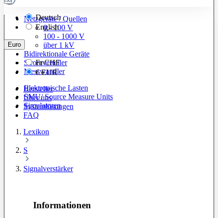
Deutsch
Netzgeräte / Quellen
English
0 - 100 V
100 - 1000 V
Euro
über 1 kV
Bidirektionale Geräte
Stromverteiler
Fr
CHF
Messwandler
€
EUR
Elektronische Lasten
Hersteller
SMU/ Source Measure Units
Über uns
Simulatoren
Systemlösungen
FAQ
Lexikon
S
Signalverstärker
Informationen