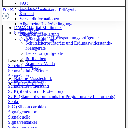
FAQ
Lexikon / Glossar
Zur Kategorie: Multimeter und Prüfgeräte
Kontakt
Versandinformationen
Allgemeine Lieferbedingungen
DMM / Digital Multimeter
Impressum
Sicherheitstester
Datenschutzerklärung
Hipot Tester / Hochspannungsprüfgeräte
Cookie-Einstellungen
Schutzleiterprüfgeräte und Erdungswiderstands-
Messgeräte
Leckstromprüfgeräte
Prüfhauben
Lexikon: S
Scanner / Matrix
Scheinleistung
Zubehör
Schmalbandverstärker
Schutzleiter
Batterie-Messtechnik
Schutzleiterprüfgerät
Prober / Tracker
Schutzleiterwiderstand
SCP (Short Circuit Protection)
SCPI (Standard Commands for Programmable Instruments)
Senke
SiC (Silicon carbide)
Signalgenerator
Signalquelle
Signalverstärker
Signaturanalyse