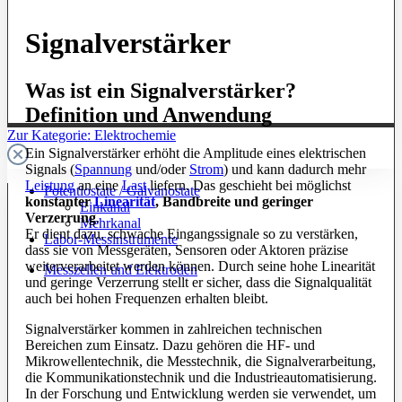
Signalverstärker
Was ist ein Signalverstärker?
Definition und Anwendung
Zur Kategorie: Elektrochemie
Ein Signalverstärker erhöht die Amplitude eines elektrischen
Signals (
Spannung
und/oder
Strom
) und kann dadurch mehr
Leistung
an eine
Last
liefern. Das geschieht bei möglichst
Potentiostate / Galvanostate
konstanter
Linearität
, Bandbreite und geringer
Einkanal
Verzerrung
.
Mehrkanal
Er dient dazu, schwache Eingangssignale so zu verstärken,
Labor-Messinstrumente
dass sie von Messgeräten, Sensoren oder Aktoren präzise
weiterverarbeitet werden können. Durch seine hohe Linearität
Messzellen und Elektroden
und geringe Verzerrung stellt er sicher, dass die Signalqualität
auch bei hohen Frequenzen erhalten bleibt.
Signalverstärker kommen in zahlreichen technischen
Bereichen zum Einsatz. Dazu gehören die HF- und
Mikrowellentechnik, die Messtechnik, die Signalverarbeitung,
die Kommunikationstechnik und die Industrieautomatisierung.
In der Forschung und Entwicklung werden sie verwendet, um