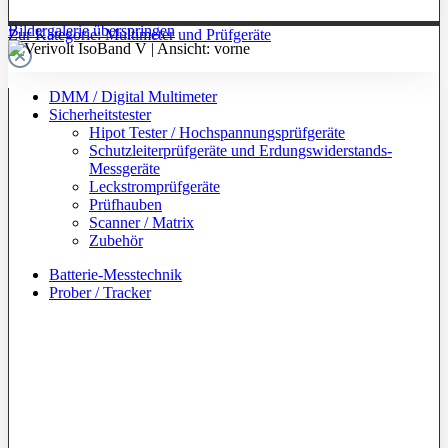
Bildergalerie überspringen
Zur Kategorie: Multimeter und Prüfgeräte
DMM / Digital Multimeter
Sicherheitstester
Hipot Tester / Hochspannungsprüfgeräte
Schutzleiterprüfgeräte und Erdungswiderstands-
Messgeräte
Leckstromprüfgeräte
Prüfhauben
Scanner / Matrix
Zubehör
Batterie-Messtechnik
Prober / Tracker