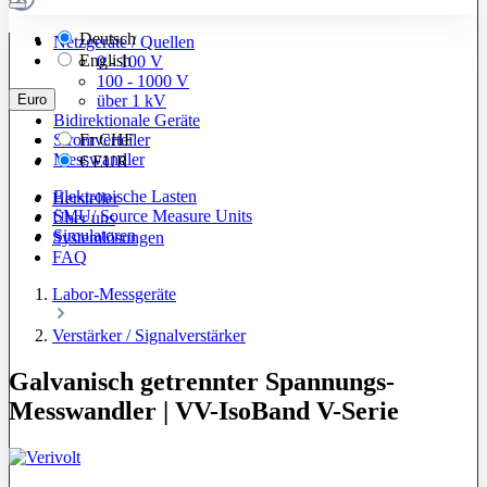
Deutsch
Netzgeräte / Quellen
English
0 - 100 V
100 - 1000 V
Euro
über 1 kV
Bidirektionale Geräte
Stromverteiler
Fr
CHF
Messwandler
€
EUR
Elektronische Lasten
Hersteller
SMU/ Source Measure Units
Über uns
Simulatoren
Systemlösungen
FAQ
Labor-Messgeräte
Verstärker / Signalverstärker
Galvanisch getrennter Spannungs-
Messwandler | VV-IsoBand V-Serie