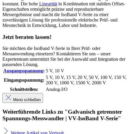
konstant. Die hohe
Linearität
in Kombination mit stabilen Offset-
Eigenschaften ermöglicht präzise und reproduzierbare
Messergebnisse und macht die IsoBand V-Serie zu einer
zuverlässigen Lösung für professionelle elektrische Prüf- und
Messtechnik in Entwicklung, Labor und Industrie.
Jetzt beraten lassen!
Sie möchten die IsoBand V-Serie in Ihrer Prüf- oder
Messanwendung einsetzen? Kontaktieren Sie uns – unser
Expertenteam unterstützt Sie bei der Auswahl und Integration der
passenden Lösung.
Ausgangsspannung
:
5 V
, 10 V
5 V
, 10 V
, 15 V
, 20 V
, 50 V
, 100 V
, 150 V
,
Eingangsspannung:
200 V
, 1000 V
, 1500 V
, 2000 V
Schnittstellen:
Analog-I/O
Menü schließen
Weiterführende Links zu "Galvanisch getrennter
Spannungs-Messwandler | VV-IsoBand V-Serie"
Weitere Artikel von Verivolt