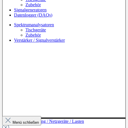
Zubehör
Signalgeneratoren
Datenlogger (DAQs)
Spektrumanalysatoren
Tischgeräte
Zubehör
Verstärker / Signalverstärker
Zur Kategorie: Leistung / Netzgeräte / Lasten
Menü schließen