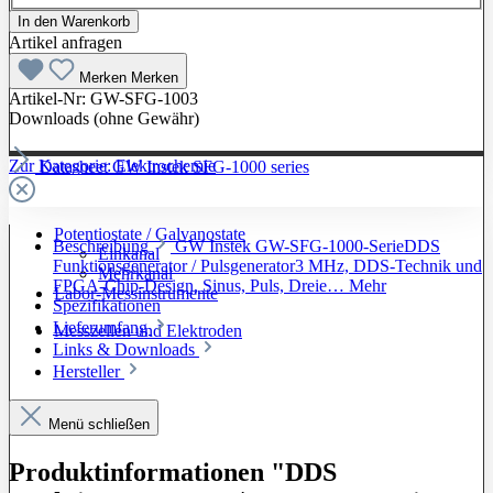
In den Warenkorb
Artikel anfragen
Merken
Merken
Artikel-Nr:
GW-SFG-1003
Downloads (ohne Gewähr)
Zur Kategorie: Elektrochemie
Datasheet GW Instek SFG-1000 series
Potentiostate / Galvanostate
Beschreibung
GW Instek GW-SFG-1000-SerieDDS
Einkanal
Funktionsgenerator / Pulsgenerator3 MHz, DDS-Technik und
Mehrkanal
FPGA-Chip-Design, Sinus, Puls, Dreie…
Mehr
Labor-Messinstrumente
Spezifikationen
Lieferumfang
Messzellen und Elektroden
Links & Downloads
Hersteller
Menü schließen
Produktinformationen "DDS