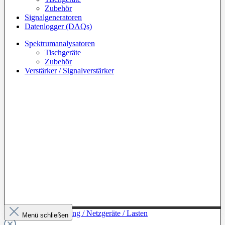
Zubehör
Signalgeneratoren
Datenlogger (DAQs)
Spektrumanalysatoren
Tischgeräte
Zubehör
Verstärker / Signalverstärker
Zur Kategorie: Leistung / Netzgeräte / Lasten
Menü schließen