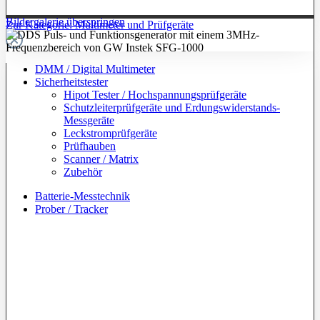
Bildergalerie überspringen
Zur Kategorie: Multimeter und Prüfgeräte
DMM / Digital Multimeter
Sicherheitstester
Hipot Tester / Hochspannungsprüfgeräte
Schutzleiterprüfgeräte und Erdungswiderstands-
Messgeräte
Leckstromprüfgeräte
Prüfhauben
Scanner / Matrix
Zubehör
Batterie-Messtechnik
Prober / Tracker