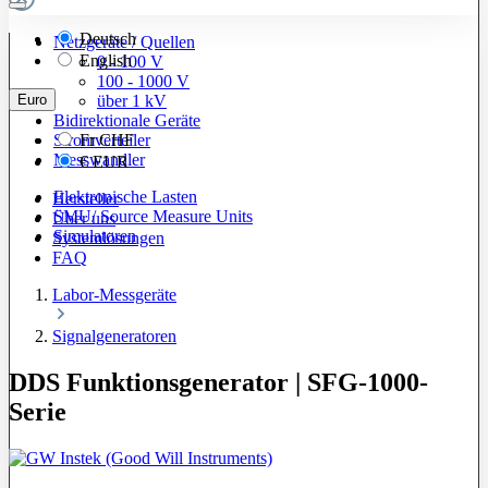
Deutsch
Netzgeräte / Quellen
English
0 - 100 V
100 - 1000 V
Euro
über 1 kV
Bidirektionale Geräte
Stromverteiler
Fr
CHF
Messwandler
€
EUR
Elektronische Lasten
Hersteller
SMU/ Source Measure Units
Über uns
Simulatoren
Systemlösungen
FAQ
Labor-Messgeräte
Signalgeneratoren
DDS Funktionsgenerator | SFG-1000-
Serie