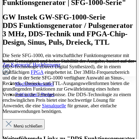
Funktionsgenerator | SFG-1000-Serie"
GW Instek GW-SFG-1000-Serie
DDS Funktionsgenerator / Pulsgenerator
3 MHz, DDS-Technik und FPGA-Chip-
Design, Sinus, Puls, Dreieck, TTL
Die Serie SFG-1000, ein wirtschaftlicher Funktionsgenerator mit
hoher Genauigkeit und hoher Stabilität der Ausgabe, basiert auf der
Zur Kategorie: Hochfrequenz
DDS-Technologie (Direct Digital Synthesized), die in einem
großflächigen
FPGA
eingebettet ist. Der 3MHz-Frequenzbereich
und die in der Serie SFG-1000 verfügbare Auswahl an Sinus-,
Rechteck-, Dreieck- und TTL-Ausgangswellenformen bieten die
Hochfrequenzkabel
grundlegenden Funktionen zur Gewährleistung eines hohen
Prüfspitzen / Probes
Vertrauens in die Testergebnisse. Die DDS-Technologie zu einem
erschwinglichen Preis bietet eine hochwertige Lösung für
Anwender, die eine
Signalquelle
für genaue, aber einfache
Messanwendungen benötigen.
Menü schließen
Weiterführende Links zu "DDS Funktionsgenerator