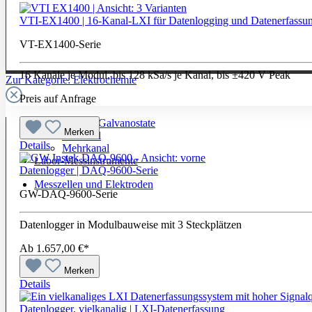
VTI-EX1400 | 16-Kanal-LXI für Datenlogging und Datenerfassu
VT-EX1400-Serie
16 Kanäle je Modul, bis 128 kSa/s je Kanal, bis ±420 V Peak
Zur Kategorie: Elektrochemie
Preis auf Anfrage
Potentiostate / Galvanostate
Merken
Einkanal
Details
Mehrkanal
Labor-Messinstrumente
Datenlogger | DAQ-9600-Serie
Messzellen und Elektroden
GW-DAQ-9600-Serie
Datenlogger in Modulbauweise mit 3 Steckplätzen
Ab
1.657,00 €*
Merken
Details
Datenlogger, vielkanalig | LXI-Datenerfassung