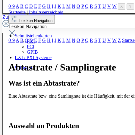
0-9
A
B
C
D
E
F
G
H
I
J
K
L
M
N
O
P
Q
R
S
T
U
V
W
X
Y
Startseite
|
Inhaltsverzeichnis
Zur Kategorie: Testsysteme
Lexikon Navigation
Lexikon Navigation
Schnittstellenkarten
0-9
A
B
C
D
E
F
G
H
I
J
K
L
M
N
O
P
Q
R
S
T
U
V
W
Z
Startse
PXI
PCI
GPIB
LXI / PXI Systeme
Abtastrate / Samplingrate
Software
Was ist ein Abtastrate?
Eine Abtastrate bzw. eine Samlingrate ist die Häufigkeit, mit der 
Auswahl an Produkten