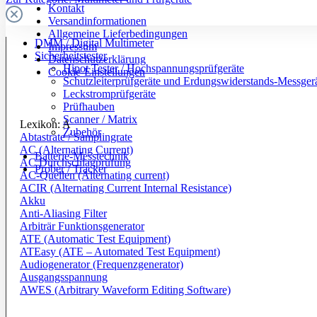
Kontakt
Versandinformationen
Allgemeine Lieferbedingungen
DMM / Digital Multimeter
Impressum
Sicherheitstester
Datenschutzerklärung
Hipot Tester / Hochspannungsprüfgeräte
Cookie-Einstellungen
Schutzleiterprüfgeräte und Erdungswiderstands-Messger
Leckstromprüfgeräte
Prüfhauben
Scanner / Matrix
Lexikon: A
Zubehör
Abtastrate / Samplingrate
AC (Alternating Current)
Batterie-Messtechnik
AC Durchschlagprüfung
Prober / Tracker
AC-Quellen (Alternating current)
ACIR (Alternating Current Internal Resistance)
Akku
Anti-Aliasing Filter
Arbiträr Funktionsgenerator
ATE (Automatic Test Equipment)
ATEasy (ATE – Automated Test Equipment)
Audiogenerator (Frequenzgenerator)
Ausgangsspannung
AWES (Arbitrary Waveform Editing Software)