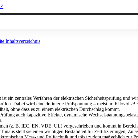
Z
ite
Inhaltsverzeichnis
s ist ein zentrales Verfahren der elektrischen Sicherheitsprüfung und wir
üfen. Dabei wird eine definierte Prüfspannung – meist im Kilovolt-Bere
hält, ohne dass es zu einem elektrischen Durchschlag kommt.
rüfung auch kapazitive Effekte, dynamische Wechselspannungsbelastung
n.
ormen (z. B. IEC, EN, VDE, UL) vorgeschrieben und kommt in Bereichen
naus stellt sie einen wichtigen Bestandteil für Zertifizierungen, Zula
r elektronischen Mess- und Prüftechnik und trägt zudem maßgeblich zur P