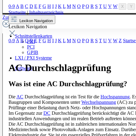
0-9
A
B
C
D
E
F
G
H
I
J
K
L
M
N
O
P
Q
R
S
T
U
V
W
X
Y
Startseite
|
Inhaltsverzeichnis
Zur Kategorie: Testsysteme
Lexikon Navigation
Lexikon Navigation
Schnittstellenkarten
0-9
A
B
C
D
E
F
G
H
I
J
K
L
M
N
O
P
Q
R
S
T
U
V
W
Z
Startse
PXI
PCI
GPIB
LXI / PXI Systeme
AC Durchschlagprüfung
Software
Was ist eine AC Durchschlagprüfung?
Die
AC
Durchschlagprüfung ist ein Test für die
Hochspannung
. E
Baugruppen und Komponenten unter
Wechselspannung
(AC) zu pr
Prüflinge einer Belastung durch Netz- oder Hochspannungen stand
Im Gegensatz zur
DC
Durchschlagprüfung berücksichtigt die AC P
industriellen Anwendungen und im realen Betrieb auftreten könne
Die AC Durchschlagprüfung ist in zahlreichen internationalen N
Medizintechnik sowie Photovoltaik-Anlagen zum Einsatz. Darüber hi
Elektroindustrie dar. Sie ist ein essenzielles Prüfverfahren in de