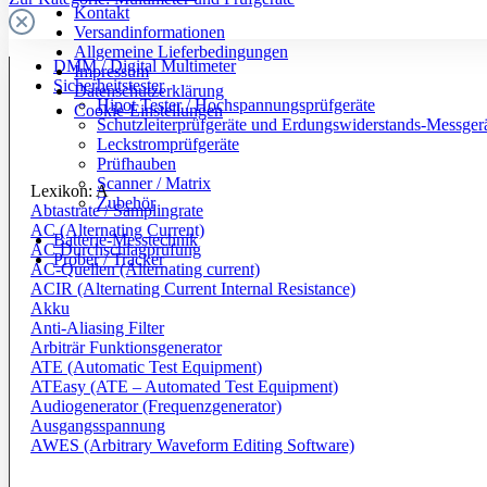
Kontakt
Versandinformationen
Allgemeine Lieferbedingungen
DMM / Digital Multimeter
Impressum
Sicherheitstester
Datenschutzerklärung
Hipot Tester / Hochspannungsprüfgeräte
Cookie-Einstellungen
Schutzleiterprüfgeräte und Erdungswiderstands-Messger
Leckstromprüfgeräte
Prüfhauben
Scanner / Matrix
Lexikon: A
Zubehör
Abtastrate / Samplingrate
AC (Alternating Current)
Batterie-Messtechnik
AC Durchschlagprüfung
Prober / Tracker
AC-Quellen (Alternating current)
ACIR (Alternating Current Internal Resistance)
Akku
Anti-Aliasing Filter
Arbiträr Funktionsgenerator
ATE (Automatic Test Equipment)
ATEasy (ATE – Automated Test Equipment)
Audiogenerator (Frequenzgenerator)
Ausgangsspannung
AWES (Arbitrary Waveform Editing Software)