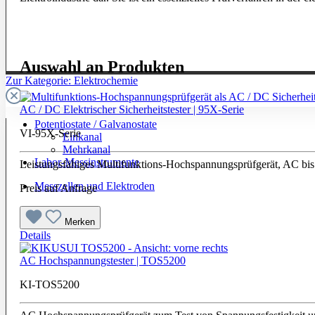
Auswahl an Produkten
Zur Kategorie: Elektrochemie
AC / DC Elektrischer Sicherheitstester | 95X-Serie
Potentiostate / Galvanostate
VI-95X-Serie
Einkanal
Mehrkanal
Labor-Messinstrumente
Leistungsfähiges Multifunktions-Hochspannungsprüfgerät, AC bi
Messzellen und Elektroden
Preis auf Anfrage
Merken
Details
AC Hochspannungstester | TOS5200
KI-TOS5200