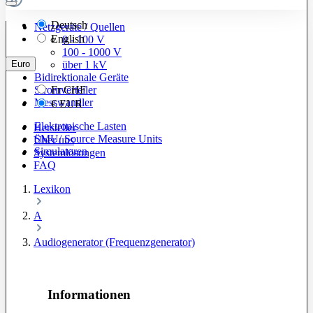
Deutsch
Netzgeräte / Quellen
English
0 - 100 V
100 - 1000 V
Euro
über 1 kV
Bidirektionale Geräte
Stromverteiler
Fr
CHF
Messwandler
€
EUR
Elektronische Lasten
Hersteller
SMU/ Source Measure Units
Über uns
Simulatoren
Systemlösungen
FAQ
Lexikon
A
Audiogenerator (Frequenzgenerator)
Informationen