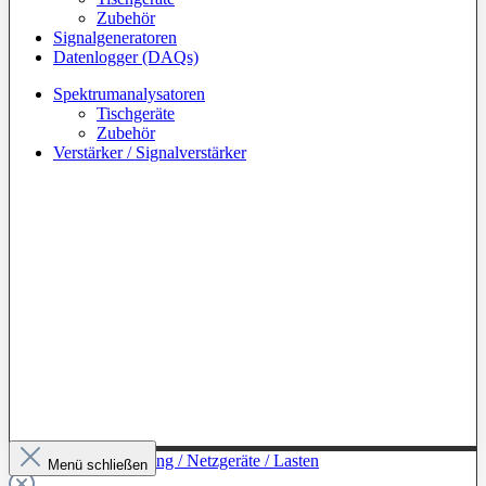
Zubehör
Signalgeneratoren
Datenlogger (DAQs)
Spektrumanalysatoren
Tischgeräte
Zubehör
Verstärker / Signalverstärker
Zur Kategorie: Leistung / Netzgeräte / Lasten
Menü schließen