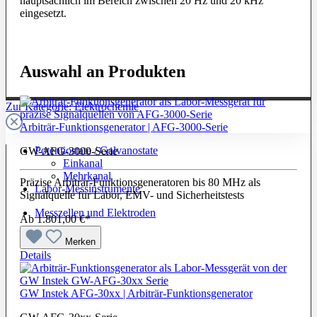
hauptsächlich im Bereich zwischen 20 Hz und 20 kHz
eingesetzt.
Auswahl an Produkten
Zur Kategorie: Elektrochemie
Arbiträr-Funktionsgenerator | AFG-3000-Serie
Potentiostate / Galvanostate
GW-AFG-3000-Serie
Einkanal
Mehrkanal
Präzise Arbiträr-Funktionsgeneratoren bis 80 MHz als
Labor-Messinstrumente
Signalquelle für Labor, EMV- und Sicherheitstests
Messzellen und Elektroden
Ab
1.801,00 €*
Merken
Details
GW Instek AFG-30xx | Arbiträr-Funktionsgenerator