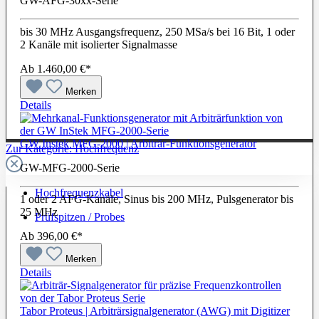
GW-AFG-30xx-Serie
bis 30 MHz Ausgangsfrequenz, 250 MSa/s bei 16 Bit, 1 oder
2 Kanäle mit isolierter Signalmasse
Ab
1.460,00 €*
Merken
Details
GW Instek MFG-2000 | Arbiträr-Funktionsgenerator
Zur Kategorie: Hochfrequenz
GW-MFG-2000-Serie
Hochfrequenzkabel
1 oder 2 AFG-Kanäle, Sinus bis 200 MHz, Pulsgenerator bis
25 MHz
Prüfspitzen / Probes
Ab
396,00 €*
Merken
Details
Tabor Proteus | Arbiträrsignalgenerator (AWG) mit Digitizer