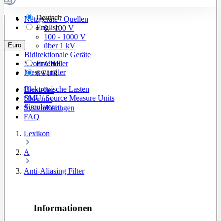
Deutsch
Netzgeräte / Quellen
English
0 - 100 V
100 - 1000 V
Euro
über 1 kV
Bidirektionale Geräte
Stromverteiler
Fr
CHF
Messwandler
€
EUR
Elektronische Lasten
Hersteller
SMU/ Source Measure Units
Über uns
Simulatoren
Systemlösungen
FAQ
Lexikon
A
Anti-Aliasing Filter
Informationen