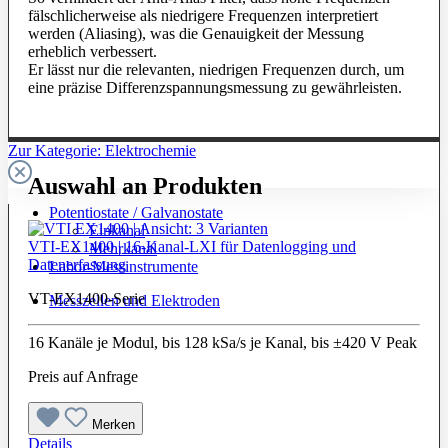
fälschlicherweise als niedrigere Frequenzen interpretiert
werden (Aliasing), was die Genauigkeit der Messung
erheblich verbessert.
Er lässt nur die relevanten, niedrigen Frequenzen durch, um
eine präzise Differenzspannungsmessung zu gewährleisten.
Zur Kategorie: Elektrochemie
Auswahl an Produkten
Potentiostate / Galvanostate
Einkanal
VTI-EX1400 | 16-Kanal-LXI für Datenlogging und
Mehrkanal
Datenerfassung
Labor-Messinstrumente
VT-EX1400-Serie
Messzellen und Elektroden
16 Kanäle je Modul, bis 128 kSa/s je Kanal, bis ±420 V Peak
Preis auf Anfrage
Merken
Details