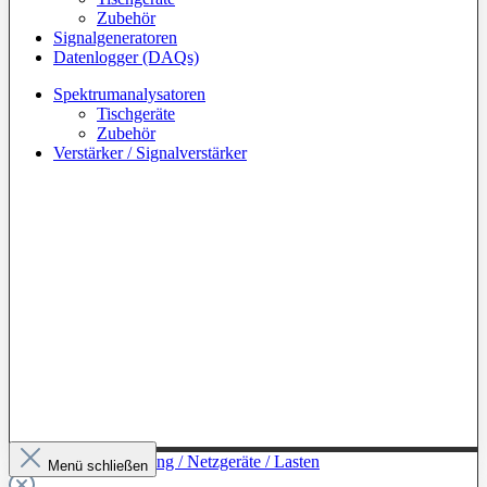
Zubehör
Signalgeneratoren
Datenlogger (DAQs)
Spektrumanalysatoren
Tischgeräte
Zubehör
Verstärker / Signalverstärker
Zur Kategorie: Leistung / Netzgeräte / Lasten
Menü schließen