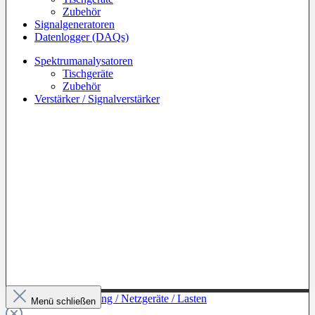
Zubehör
Signalgeneratoren
Datenlogger (DAQs)
Spektrumanalysatoren
Tischgeräte
Zubehör
Verstärker / Signalverstärker
Zur Kategorie: Leistung / Netzgeräte / Lasten
Menü schließen