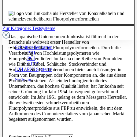
Zur Kategorie: Testsysteme
Das japanische Unternehmen Junkosha ist führend in der
Branche als weltweit erster Hersteller von
Schnittstellenkarten
schmelzverarbeitbaren Fluorpolymerformteilen. Durch die
PXI
Verarbeitung von Hochleistungspolymeren wie
PCI
Fluorpolymeren liefert Junkosha eine Reihe von Produkten
GPIB
wie Drähte, Kabel, Schläuche, Steckverbinder und
LXI / PXI Systeme
Spritzgussteile. Das Unternehmen bietet auch Lösungen in
Form von Baugruppen oder Komponenten an, die aus diesen
Software
Produkten bestehen. Als ein technologieorientiertes
Unternehmen, das höchste Qualität liefert, hat Junkosha seit
seiner Gründung im Jahr 1954 konsequent geforscht und
entwickelt. Im Jahr 1961 gelang es dem Messgerät-Hersteller,
die weltweit ersten schmelzverarbeitbaren
Fluorpolymerprodukte aus FEP zu entwickeln, die mit dem
Aufkommen des Computerzeitalters vom japanischen Markt
begeistert aufgenommen wurden.
Sortierung: