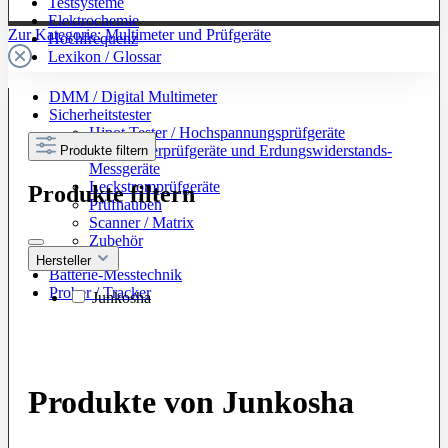
Testsysteme
Elektrochemie
Zur Kategorie: Multimeter und Prüfgeräte
Hochfrequenz
Lexikon / Glossar
DMM / Digital Multimeter
Sicherheitstester
Hipot Tester / Hochspannungsprüfgeräte
Schutzleiterprüfgeräte und Erdungswiderstands-
Produkte filtern
Messgeräte
Leckstromprüfgeräte
Produkte filtern
Prüfhauben
Scanner / Matrix
Zubehör
Hersteller
Batterie-Messtechnik
Prober / Tracker
Junkosha
Produkte von Junkosha