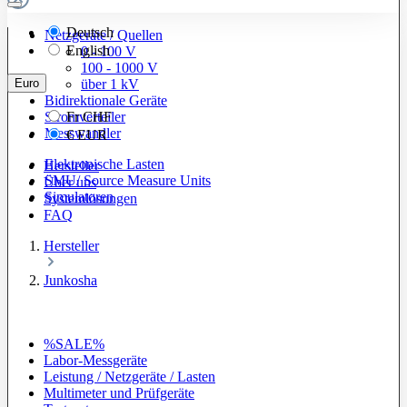
Deutsch
Netzgeräte / Quellen
English
0 - 100 V
100 - 1000 V
Euro
über 1 kV
Bidirektionale Geräte
Stromverteiler
Fr
CHF
Messwandler
€
EUR
Elektronische Lasten
Hersteller
SMU/ Source Measure Units
Über uns
Simulatoren
Systemlösungen
FAQ
Hersteller
Junkosha
%SALE%
Labor-Messgeräte
Leistung / Netzgeräte / Lasten
Multimeter und Prüfgeräte