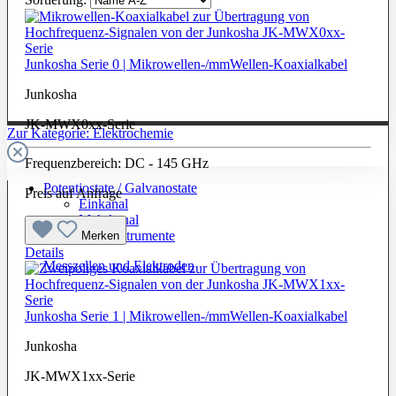
Junkosha Serie 0 | Mikrowellen-/mmWellen-Koaxialkabel
Junkosha
JK-MWX0xx-Serie
Zur Kategorie: Elektrochemie
Frequenzbereich: DC - 145 GHz
Potentiostate / Galvanostate
Preis auf Anfrage
Einkanal
Mehrkanal
Labor-Messinstrumente
Merken
Details
Messzellen und Elektroden
Junkosha Serie 1 | Mikrowellen-/mmWellen-Koaxialkabel
Junkosha
JK-MWX1xx-Serie