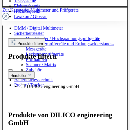
Testsysteme
Elektrochemie
Zur Kategorie: Multimeter und Prüfgeräte
Hochfrequenz
Lexikon / Glossar
DMM / Digital Multimeter
Sicherheitstester
Hipot Tester / Hochspannungsprüfgeräte
Schutzleiterprüfgeräte und Erdungswiderstands-
Produkte filtern
Messgeräte
Leckstromprüfgeräte
Produkte filtern
Prüfhauben
Scanner / Matrix
Zubehör
Hersteller
Batterie-Messtechnik
Prober / Tracker
DILICO engineering GmbH
Produkte von DILICO engineering
GmbH