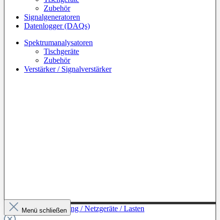
Zubehör
Signalgeneratoren
Datenlogger (DAQs)
Spektrumanalysatoren
Tischgeräte
Zubehör
Verstärker / Signalverstärker
Zur Kategorie: Leistung / Netzgeräte / Lasten
Menü schließen