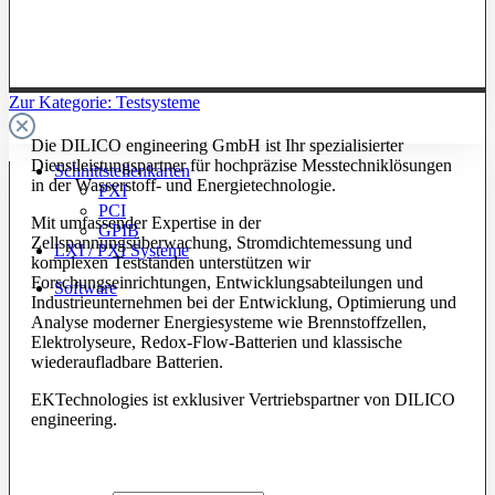
Zur Kategorie: Testsysteme
Die DILICO engineering GmbH ist Ihr spezialisierter
Dienstleistungspartner für hochpräzise Messtechniklösungen
Schnittstellenkarten
in der Wasserstoff- und Energietechnologie.
PXI
PCI
Mit umfassender Expertise in der
GPIB
Zellspannungsüberwachung, Stromdichtemessung und
LXI / PXI Systeme
komplexen Testständen unterstützen wir
Forschungseinrichtungen, Entwicklungsabteilungen und
Software
Industrieunternehmen bei der Entwicklung, Optimierung und
Analyse moderner Energiesysteme wie Brennstoffzellen,
Elektrolyseure, Redox-Flow-Batterien und klassische
wiederaufladbare Batterien.
EKTechnologies ist exklusiver Vertriebspartner von DILICO
engineering.