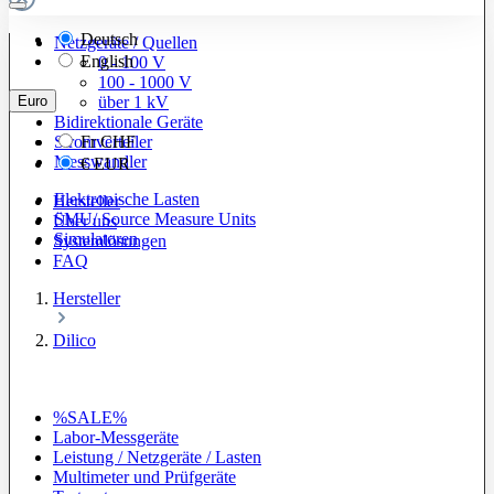
Deutsch
Netzgeräte / Quellen
English
0 - 100 V
100 - 1000 V
Euro
über 1 kV
Bidirektionale Geräte
Stromverteiler
Fr
CHF
Messwandler
€
EUR
Elektronische Lasten
Hersteller
SMU/ Source Measure Units
Über uns
Simulatoren
Systemlösungen
FAQ
Hersteller
Dilico
%SALE%
Labor-Messgeräte
Leistung / Netzgeräte / Lasten
Multimeter und Prüfgeräte