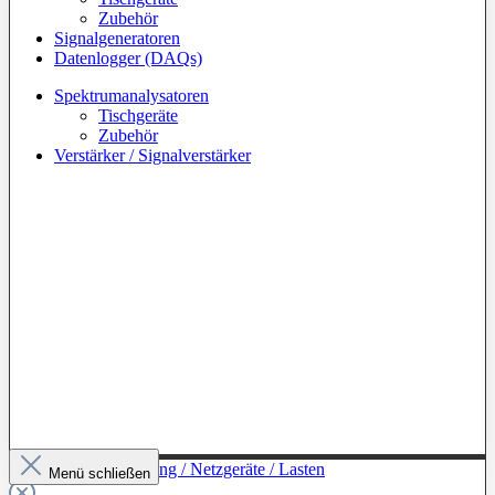
Zubehör
Signalgeneratoren
Datenlogger (DAQs)
Spektrumanalysatoren
Tischgeräte
Zubehör
Verstärker / Signalverstärker
Zur Kategorie: Leistung / Netzgeräte / Lasten
Menü schließen