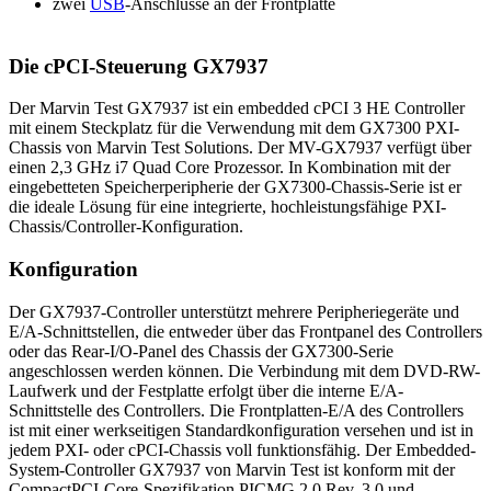
zwei
USB
-Anschlüsse an der Frontplatte
Die cPCI-Steuerung GX7937
Der Marvin Test GX7937 ist ein embedded cPCI 3 HE Controller
mit einem Steckplatz für die Verwendung mit dem GX7300 PXI-
Chassis von Marvin Test Solutions. Der MV-GX7937 verfügt über
einen 2,3 GHz i7 Quad Core Prozessor. In Kombination mit der
eingebetteten Speicherperipherie der GX7300-Chassis-Serie ist er
die ideale Lösung für eine integrierte, hochleistungsfähige PXI-
Chassis/Controller-Konfiguration.
Konfiguration
Der GX7937-Controller unterstützt mehrere Peripheriegeräte und
E/A-Schnittstellen, die entweder über das Frontpanel des Controllers
oder das Rear-I/O-Panel des Chassis der GX7300-Serie
angeschlossen werden können. Die Verbindung mit dem DVD-RW-
Laufwerk und der Festplatte erfolgt über die interne E/A-
Schnittstelle des Controllers. Die Frontplatten-E/A des Controllers
ist mit einer werkseitigen Standardkonfiguration versehen und ist in
jedem PXI- oder cPCI-Chassis voll funktionsfähig. Der Embedded-
System-Controller GX7937 von Marvin Test ist konform mit der
CompactPCI-Core-Spezifikation PICMG 2.0 Rev. 3.0 und