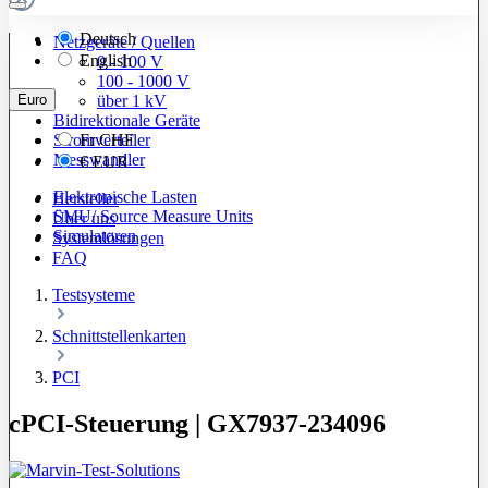
Deutsch
Netzgeräte / Quellen
English
0 - 100 V
100 - 1000 V
Euro
über 1 kV
Bidirektionale Geräte
Stromverteiler
Fr
CHF
Messwandler
€
EUR
Elektronische Lasten
Hersteller
SMU/ Source Measure Units
Über uns
Simulatoren
Systemlösungen
FAQ
Testsysteme
Schnittstellenkarten
PCI
cPCI-Steuerung | GX7937-234096