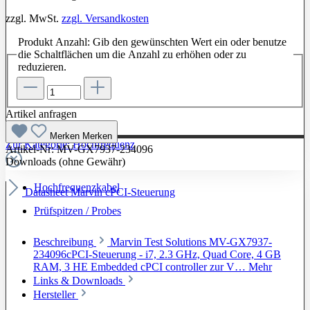
zzgl. MwSt.
zzgl. Versandkosten
Produkt Anzahl: Gib den gewünschten Wert ein oder benutze
die Schaltflächen um die Anzahl zu erhöhen oder zu
reduzieren.
Artikel anfragen
Merken
Merken
Zur Kategorie: Hochfrequenz
Artikel-Nr:
MV-GX7937-234096
Downloads (ohne Gewähr)
Hochfrequenzkabel
Datasheet Marvin cPCI-Steuerung
Prüfspitzen / Probes
Beschreibung
Marvin Test Solutions MV-GX7937-
234096cPCI-Steuerung - i7, 2.3 GHz, Quad Core, 4 GB
RAM, 3 HE Embedded cPCI controller zur V…
Mehr
Links & Downloads
Hersteller