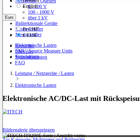
Netzgeräte / Quellen
English
0 - 100 V
100 - 1000 V
Euro
über 1 kV
Bidirektionale Geräte
Stromverteiler
Fr
CHF
Messwandler
€
EUR
Elektronische Lasten
Hersteller
SMU/ Source Measure Units
Über uns
Simulatoren
Systemlösungen
FAQ
Leistung / Netzgeräte / Lasten
Elektronische Lasten
Elektronische AC/DC-Last mit Rückspeisu
Bildergalerie überspringen
Zur Kategorie: Multimeter und Prüfgeräte