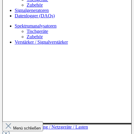
Zubehör
Signalgeneratoren
Datenlogger (DAQs)
Spektrumanalysatoren
Tischgeräte
Zubehör
Verstärker / Signalverstärker
Zur Kategorie: Leistung / Netzgeräte / Lasten
Menü schließen