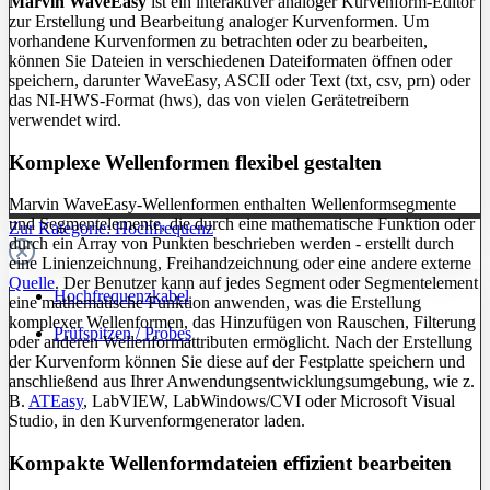
Marvin WaveEasy
ist ein interaktiver analoger Kurvenform-Editor
zur Erstellung und Bearbeitung analoger Kurvenformen. Um
vorhandene Kurvenformen zu betrachten oder zu bearbeiten,
können Sie Dateien in verschiedenen Dateiformaten öffnen oder
speichern, darunter WaveEasy, ASCII oder Text (txt, csv, prn) oder
das NI-HWS-Format (hws), das von vielen Gerätetreibern
verwendet wird.
Komplexe Wellenformen flexibel gestalten
Marvin WaveEasy-Wellenformen enthalten Wellenformsegmente
und Segmentelemente, die durch eine mathematische Funktion oder
Zur Kategorie: Hochfrequenz
durch ein Array von Punkten beschrieben werden - erstellt durch
eine Linienzeichnung, Freihandzeichnung oder eine andere externe
Quelle
. Der Benutzer kann auf jedes Segment oder Segmentelement
Hochfrequenzkabel
eine mathematische Funktion anwenden, was die Erstellung
komplexer Wellenformen, das Hinzufügen von Rauschen, Filterung
Prüfspitzen / Probes
oder anderen Wellenformattributen ermöglicht. Nach der Erstellung
der Kurvenform können Sie diese auf der Festplatte speichern und
anschließend aus Ihrer Anwendungsentwicklungsumgebung, wie z.
B.
ATEasy
, LabVIEW, LabWindows/CVI oder Microsoft Visual
Studio, in den Kurvenformgenerator laden.
Kompakte Wellenformdateien effizient bearbeiten