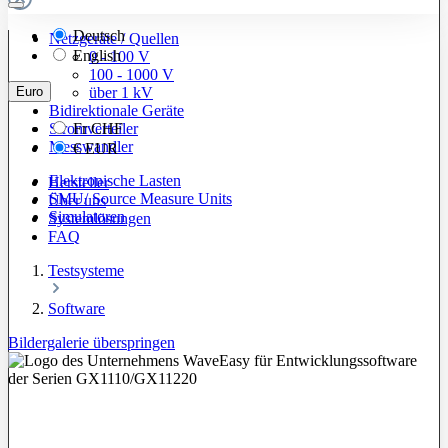
Deutsch
Netzgeräte / Quellen
English
0 - 100 V
100 - 1000 V
Euro
über 1 kV
Bidirektionale Geräte
Stromverteiler
Fr
CHF
Messwandler
€
EUR
Elektronische Lasten
Hersteller
SMU/ Source Measure Units
Über uns
Simulatoren
Systemlösungen
FAQ
Testsysteme
Software
Bildergalerie überspringen