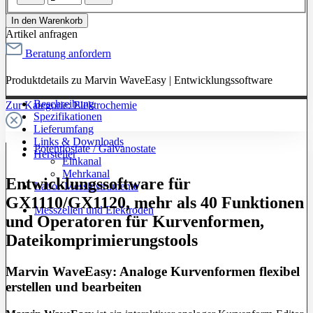
In den Warenkorb
Artikel anfragen
Beratung anfordern
Produktdetails zu Marvin WaveEasy | Entwicklungssoftware
Beschreibung
Zur Kategorie: Elektrochemie
Spezifikationen
Lieferumfang
Links & Downloads
Potentiostate / Galvanostate
Hersteller
Einkanal
Mehrkanal
Entwicklungssoftware für
Labor-Messinstrumente
GX1110/GX1120, mehr als 40 Funktionen
Messzellen und Elektroden
und Operatoren für Kurvenformen,
Dateikomprimierungstools
Marvin WaveEasy: Analoge Kurvenformen flexibel
erstellen und bearbeiten