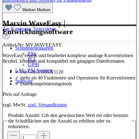
Merken
Merken
Marvin WaveEasy |
Zur Kategorie: Testsysteme
Entwicklungssoftware
Artikel-Nr:
MV-WAVEEASY
Schnittstellenkarten
PXI
WaveEasy erstellt und bearbeitet komplexe analoge Kurvenformen
PCI
flexibel, kompakt und kompatibel mit gängigen Dateiformaten.
GPIB
LXI / PXI Systeme
✓ Für GX1110/GX1120
✓ mehr als 40 Funktionen und Operatoren für Kurvenformen
Software
✓ Dateikomprimierungstools
Preis auf Anfrage
zzgl. MwSt.
zzgl. Versandkosten
Produkt Anzahl: Gib den gewünschten Wert ein oder benutze
die Schaltflächen um die Anzahl zu erhöhen oder zu
reduzieren.