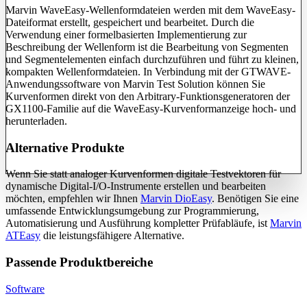
Marvin WaveEasy-Wellenformdateien werden mit dem WaveEasy-
Dateiformat erstellt, gespeichert und bearbeitet. Durch die
Verwendung einer formelbasierten Implementierung zur
Beschreibung der Wellenform ist die Bearbeitung von Segmenten
und Segmentelementen einfach durchzuführen und führt zu kleinen,
kompakten Wellenformdateien. In Verbindung mit der GTWAVE-
Anwendungssoftware von Marvin Test Solution können Sie
Kurvenformen direkt von den Arbitrary-Funktionsgeneratoren der
GX1100-Familie auf die WaveEasy-Kurvenformanzeige hoch- und
herunterladen.
Alternative Produkte
Wenn Sie statt analoger Kurvenformen digitale Testvektoren für
dynamische Digital-I/O-Instrumente erstellen und bearbeiten
möchten, empfehlen wir Ihnen
Marvin DioEasy
. Benötigen Sie eine
umfassende Entwicklungsumgebung zur Programmierung,
Automatisierung und Ausführung kompletter Prüfabläufe, ist
Marvin
ATEasy
die leistungsfähigere Alternative.
Passende Produktbereiche
Software