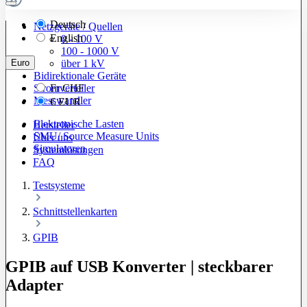
Deutsch
Netzgeräte / Quellen
English
0 - 100 V
100 - 1000 V
Euro
über 1 kV
Bidirektionale Geräte
Stromverteiler
Fr
CHF
Messwandler
€
EUR
Elektronische Lasten
Hersteller
SMU/ Source Measure Units
Über uns
Simulatoren
Systemlösungen
FAQ
Testsysteme
Schnittstellenkarten
GPIB
GPIB auf USB Konverter | steckbarer
Adapter