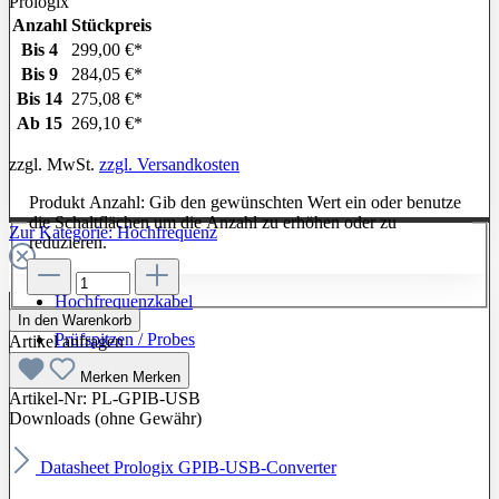
Anzahl
Stückpreis
Bis
4
299,00 €*
Bis
9
284,05 €*
Bis
14
275,08 €*
Ab
15
269,10 €*
zzgl. MwSt.
zzgl. Versandkosten
Produkt Anzahl: Gib den gewünschten Wert ein oder benutze
die Schaltflächen um die Anzahl zu erhöhen oder zu
Zur Kategorie: Hochfrequenz
reduzieren.
Hochfrequenzkabel
In den Warenkorb
Prüfspitzen / Probes
Artikel anfragen
Merken
Merken
Artikel-Nr:
PL-GPIB-USB
Downloads (ohne Gewähr)
Datasheet Prologix GPIB-USB-Converter