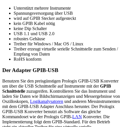
Unterstützt mehrere Instrumente
Spannungsversorgung über USB
wird auf GPIB Stecker aufgesteckt
kein GPIB Kabel nötig
keine Dip Schalter
USB 1.1 und USB 2.0
robustes Gehäuse
Treiber für Windows / Mac OS / Linux
Treiber erzeugt virtuelle serielle Schnittstelle zum Senden /
Empfang von Daten
RoHS konform
Der Adapter GPIB-USB
Benutzen Sie den preisgünstigen Prologix GPIB-USB Konverter
um über die USB Schnittstelle auf Instrumente mit der
GPIB
Schnittstelle
zuzugreifen. Kontrollieren Sie das Instrument und
laden Sie Daten wie Bildschirmanzeigen und Messergebnisse von
Oszilloskopen,
Logikanalysatoren
und anderen Messinstrumenten
mit dem GPIB-USB Adapter Anschluss herunter. Der Prologix
GPIB-USB Konverter benutzt als Software das gleiche
Kommandoset wie der Prologix GPIB-
LAN
Konverter.
Die
Implementierung folgt dem GPIB-
Standard
.
Für den Betrieb
steht ein aktueller
Treiber für eine
virtuelle serielle