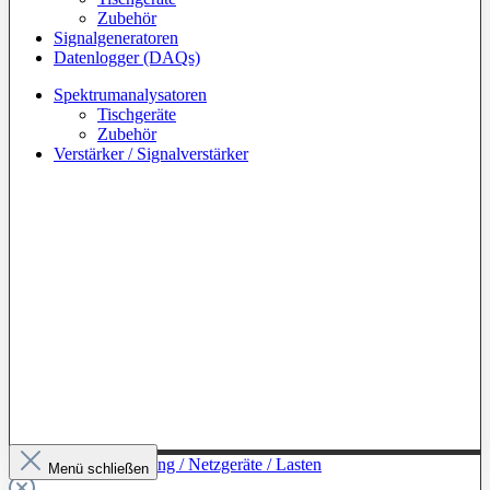
Zubehör
Signalgeneratoren
Datenlogger (DAQs)
Spektrumanalysatoren
Tischgeräte
Zubehör
Verstärker / Signalverstärker
Zur Kategorie: Leistung / Netzgeräte / Lasten
Menü schließen