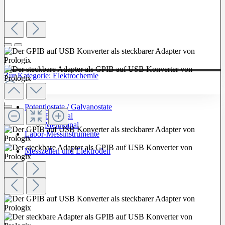
Zur Kategorie: Elektrochemie
Potentiostate / Galvanostate
Einkanal
Mehrkanal
Labor-Messinstrumente
Messzellen und Elektroden