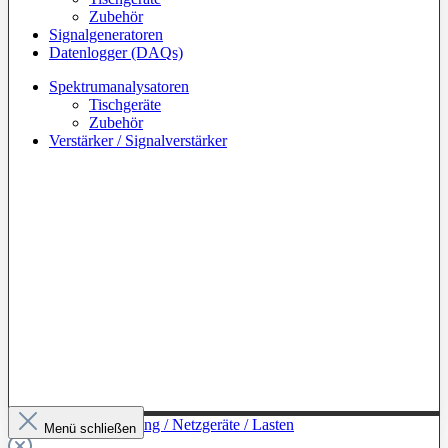
Zubehör
Signalgeneratoren
Datenlogger (DAQs)
Spektrumanalysatoren
Tischgeräte
Zubehör
Verstärker / Signalverstärker
Zur Kategorie: Leistung / Netzgeräte / Lasten
Menü schließen