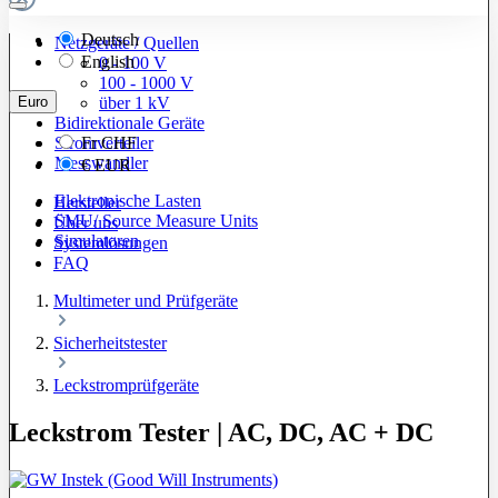
Deutsch
Netzgeräte / Quellen
English
0 - 100 V
100 - 1000 V
Euro
über 1 kV
Bidirektionale Geräte
Stromverteiler
Fr
CHF
Messwandler
€
EUR
Elektronische Lasten
Hersteller
SMU/ Source Measure Units
Über uns
Simulatoren
Systemlösungen
FAQ
Multimeter und Prüfgeräte
Sicherheitstester
Leckstromprüfgeräte
Leckstrom Tester | AC, DC, AC + DC