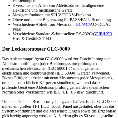
Einstellungen
8 verschiedene Arten von Ableitströmen für allgemeine
elektrische und medizinische Geräte
Messgerätfunktion mit SELV/CONV-Funktion
Obere und untere Begrenzung für PASS/FAIL-Beurteilung
Verschiedene Ableitstrom-Messmodi:
DC
/
AC
/AC+DC/AC
Peak
Verschiedene Standard-Schnittstellen: RS-232C/
GPIB
/
USB
Host & Gerät/EXT I/O
Der Leckstromtester GLC-9000
Das Ableitstromprüfgerät GLC-9000 wird zur Durchführung von
Ableitstromprüfungen (oder Berührungsstromprüfungen) an
medizinischen elektrischen (IEC 60601-1) und allgemeinen
elektrischen und elektronischen (IEC 60990) Geräten verwendet.
Dieses Prüfgerät arbeitet mit neun Messnetzen (oder Messgeräten),
um den menschlichen Körper zu simulieren, während das zu
prüfende Gerät eine Ableitstromprüfung gemäß den spezifischen
Normen oder Vorschriften wie IEC, UL,
JIS
usw. durchführt.
Um eine einfache Betriebsumgebung zu schaffen, ist das GLC-9000
mit einem großen TFT-LCD-Touch-Panel ausgestattet, über das das
System konfiguriert und die Messeinstellungen sowie die Ergebnisse
gleichzeitig angezeigt werden. Außerdem gibt es 50 voreingestellte