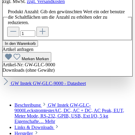
zzgl. MwSt.
zzgl. Versandkosten
Produkt Anzahl: Gib den gewünschten Wert ein oder benutze
die Schaltflächen um die Anzahl zu erhöhen oder zu
reduzieren.
In den Warenkorb
Artikel anfragen
Merken
Merken
Artikel-Nr:
GW-GLC-9000
Downloads (ohne Gewähr)
GW Instek GW-GLC-9000 - Datasheet
Beschreibung
GW Instek GW-GLC-
9000LeckstromtesterAC, DC, AC + DC, AC Peak, EUT,
Meter Mode, RS-232, GPIB, USB, Ext I/O, 5 kg
Eigenschafte…
Mehr
Links & Downloads
Hersteller