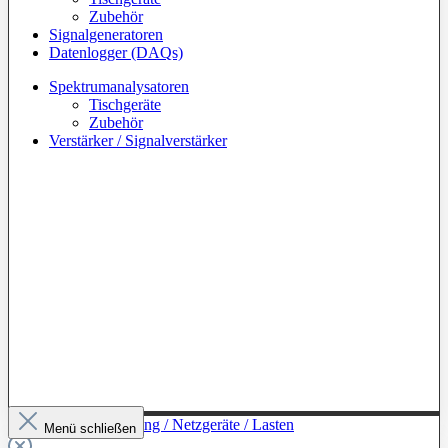
Zubehör
Signalgeneratoren
Datenlogger (DAQs)
Spektrumanalysatoren
Tischgeräte
Zubehör
Verstärker / Signalverstärker
Zur Kategorie: Leistung / Netzgeräte / Lasten
Menü schließen