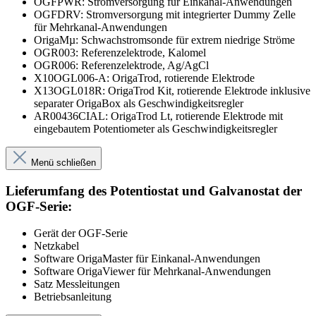
OGFPWR: Stromversorgung für Einkanal-Anwendungen
OGFDRV: Stromversorgung mit integrierter Dummy Zelle
für Mehrkanal-Anwendungen
OrigaMµ: Schwachstromsonde für extrem niedrige Ströme
OGR003: Referenzelektrode, Kalomel
OGR006: Referenzelektrode, Ag/AgCl
X10OGL006-A: OrigaTrod, rotierende Elektrode
X13OGL018R: OrigaTrod Kit, rotierende Elektrode inklusive
separater OrigaBox als Geschwindigkeitsregler
AR00436CIAL: OrigaTrod Lt, rotierende Elektrode mit
eingebautem Potentiometer als Geschwindigkeitsregler
Menü schließen
Lieferumfang des Potentiostat und Galvanostat der
OGF-Serie:
Gerät der OGF-Serie
Netzkabel
Software OrigaMaster für Einkanal-Anwendungen
Software OrigaViewer für Mehrkanal-Anwendungen
Satz Messleitungen
Betriebsanleitung