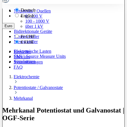
Deutsch
Netzgeräte / Quellen
English
0 - 100 V
100 - 1000 V
Euro
über 1 kV
Bidirektionale Geräte
Stromverteiler
Fr
CHF
Messwandler
€
EUR
Elektronische Lasten
Hersteller
SMU/ Source Measure Units
Über uns
Simulatoren
Systemlösungen
FAQ
Elektrochemie
Potentiostate / Galvanostate
Mehrkanal
Mehrkanal Potentiostat und Galvanostat |
OGF-Serie