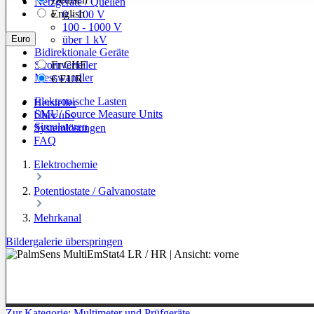
Netzgeräte / Quellen
English
0 - 100 V
100 - 1000 V
Euro
über 1 kV
Bidirektionale Geräte
Stromverteiler
Fr
CHF
Messwandler
€
EUR
Elektronische Lasten
Hersteller
SMU/ Source Measure Units
Über uns
Simulatoren
Systemlösungen
FAQ
Elektrochemie
Potentiostate / Galvanostate
Mehrkanal
Bildergalerie überspringen
Zur Kategorie: Multimeter und Prüfgeräte