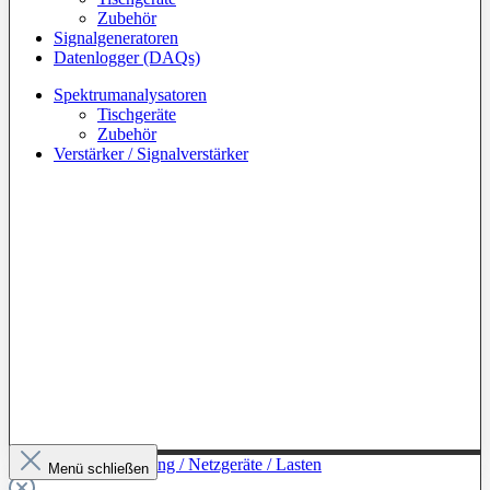
Zubehör
Signalgeneratoren
Datenlogger (DAQs)
Spektrumanalysatoren
Tischgeräte
Zubehör
Verstärker / Signalverstärker
Zur Kategorie: Leistung / Netzgeräte / Lasten
Menü schließen