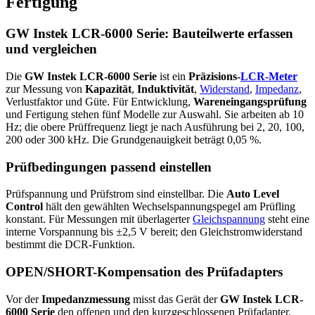
Fertigung
GW Instek LCR-6000 Serie: Bauteilwerte erfassen
und vergleichen
Die
GW Instek LCR-6000 Serie
ist ein
Präzisions-
LCR-Meter
zur Messung von
Kapazität
,
Induktivität
,
Widerstand
,
Impedanz
,
Verlustfaktor und Güte. Für Entwicklung,
Wareneingangsprüfung
und Fertigung stehen fünf Modelle zur Auswahl. Sie arbeiten ab 10
Hz; die obere Prüffrequenz liegt je nach Ausführung bei 2, 20, 100,
200 oder 300 kHz. Die Grundgenauigkeit beträgt 0,05 %.
Prüfbedingungen passend einstellen
Prüfspannung und Prüfstrom sind einstellbar. Die
Auto Level
Control
hält den gewählten Wechselspannungspegel am Prüfling
konstant. Für Messungen mit überlagerter
Gleichspannung
steht eine
interne Vorspannung bis ±2,5 V bereit; den Gleichstromwiderstand
bestimmt die DCR-Funktion.
OPEN/SHORT-Kompensation des Prüfadapters
Vor der
Impedanzmessung
misst das Gerät der
GW Instek LCR-
6000 Serie
den offenen und den kurzgeschlossenen Prüfadapter.