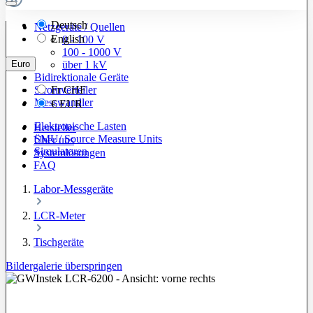
Deutsch
Netzgeräte / Quellen
English
0 - 100 V
100 - 1000 V
Euro
über 1 kV
Bidirektionale Geräte
Stromverteiler
Fr
CHF
Messwandler
€
EUR
Elektronische Lasten
Hersteller
SMU/ Source Measure Units
Über uns
Simulatoren
Systemlösungen
FAQ
Labor-Messgeräte
LCR-Meter
Tischgeräte
Bildergalerie überspringen