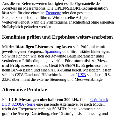
Aus diesen Referenzwerten korrigiert es die Eigenanteile des
Adapters im Messergebnis. Die
OPEN/SHORT-Kompensation
lässt sich für eine einzelne
Frequenz
oder den gesamten
Frequenzbereich durchführen. Wird derselbe Adapter
weiterverwendet, kann die Prüffrequenz anschließend ohne erneuten
Nullabgleich geändert werden.
Kennlinien prüfen und Ergebnisse weiterverarbeiten
Mit der
10-stufigen Listenmessung
lassen sich Prüfpunkte mit
jeweils eigener Frequenz,
Spannung
oder Stromstärke hinterlegen.
So wird sichtbar, wie sich der gewählte Bauteilparameter unter
veränderten Prüfbedingungen verhält. Für
automatisierte Mess-
und Prüfprozesse
stellt das Gerät
PASS/FAIL-Ergebnisse
über
neun BIN-Klassen und einen AUX-Kanal bereit. Messdaten lassen
sich als CSV-Datei und Bildschirmkopien auf
USB
speichern; RS-
232C übernimmt die externe Steuerung und Messwertabfrage.
Alternative Produkte
Für
LCR-Messungen oberhalb von 300 kHz
ist die
GW Instek
LCR-8200(A)-Serie
eine passende Alternative. Je nach Modell
reicht der Frequenzbereich bis
50 MHz
; hinzu kommen eine
grafische Sweep-Darstellung, eine 15-stufige Listenmessung und