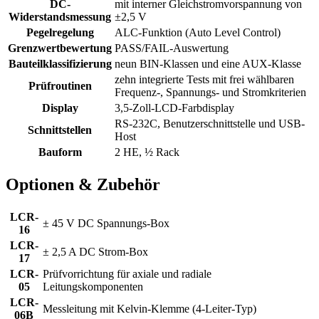
DC-
mit interner Gleichstromvorspannung von
Widerstandsmessung
±2,5 V
Pegelregelung
ALC-Funktion (Auto Level Control)
Grenzwertbewertung
PASS/FAIL-Auswertung
Bauteilklassifizierung
neun BIN-Klassen und eine AUX-Klasse
zehn integrierte Tests mit frei wählbaren
Prüfroutinen
Frequenz-, Spannungs- und Stromkriterien
Display
3,5-Zoll-LCD-Farbdisplay
RS-232C, Benutzerschnittstelle und USB-
Schnittstellen
Host
Bauform
2 HE, ½ Rack
Optionen & Zubehör
LCR-
± 45 V DC Spannungs-Box
16
LCR-
± 2,5 A DC Strom-Box
17
LCR-
Prüfvorrichtung für axiale und radiale
05
Leitungskomponenten
LCR-
Messleitung mit Kelvin-Klemme (4-Leiter-Typ)
06B