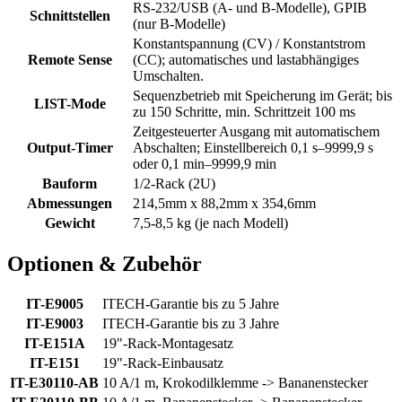
RS-232/USB (A- und B-Modelle), GPIB
Schnittstellen
(nur B-Modelle)
Konstantspannung (CV) / Konstantstrom
Remote Sense
(CC); automatisches und lastabhängiges
Umschalten.
Sequenzbetrieb mit Speicherung im Gerät; bis
LIST-Mode
zu 150 Schritte, min. Schrittzeit 100 ms
Zeitgesteuerter Ausgang mit automatischem
Output-Timer
Abschalten; Einstellbereich 0,1 s–9999,9 s
oder 0,1 min–9999,9 min
Bauform
1/2-Rack (2U)
Abmessungen
214,5mm x 88,2mm x 354,6mm
Gewicht
7,5-8,5 kg (je nach Modell)
Optionen & Zubehör
IT-E9005
ITECH-Garantie bis zu 5 Jahre
IT-E9003
ITECH-Garantie bis zu 3 Jahre
IT-E151A
19"-Rack-Montagesatz
IT-E151
19"-Rack-Einbausatz
IT-E30110-AB
10 A/1 m, Krokodilklemme -> Bananenstecker