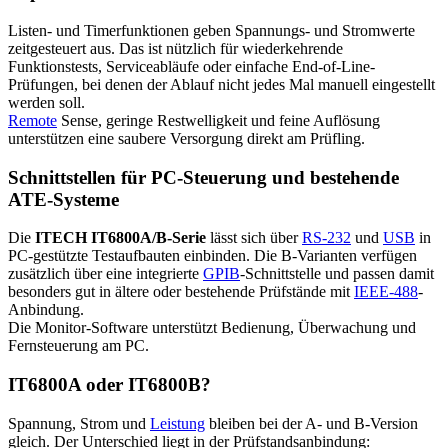
Listen- und Timerfunktionen geben Spannungs- und Stromwerte
zeitgesteuert aus. Das ist nützlich für wiederkehrende
Funktionstests, Serviceabläufe oder einfache End-of-Line-
Prüfungen, bei denen der Ablauf nicht jedes Mal manuell eingestellt
werden soll.
Remote
Sense, geringe Restwelligkeit und feine Auflösung
unterstützen eine saubere Versorgung direkt am Prüfling.
Schnittstellen für PC-Steuerung und bestehende
ATE-Systeme
Die
ITECH IT6800A/B-Serie
lässt sich über
RS-232
und
USB
in
PC-gestützte Testaufbauten einbinden. Die B-Varianten verfügen
zusätzlich über eine integrierte
GPIB
-Schnittstelle und passen damit
besonders gut in ältere oder bestehende Prüfstände mit
IEEE-488
-
Anbindung.
Die Monitor-Software unterstützt Bedienung, Überwachung und
Fernsteuerung am PC.
IT6800A oder IT6800B?
Spannung, Strom und
Leistung
bleiben bei der A- und B-Version
gleich. Der Unterschied liegt in der Prüfstandsanbindung: