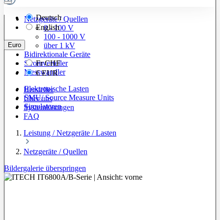
Deutsch
Netzgeräte / Quellen
English
0 - 100 V
100 - 1000 V
Euro
über 1 kV
Bidirektionale Geräte
Stromverteiler
Fr
CHF
Messwandler
€
EUR
Elektronische Lasten
Hersteller
SMU/ Source Measure Units
Über uns
Simulatoren
Systemlösungen
FAQ
Leistung / Netzgeräte / Lasten
Netzgeräte / Quellen
Bildergalerie überspringen