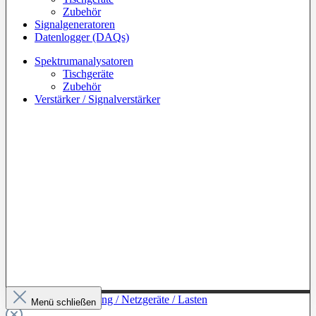
Zubehör
Signalgeneratoren
Datenlogger (DAQs)
Spektrumanalysatoren
Tischgeräte
Zubehör
Verstärker / Signalverstärker
Zur Kategorie: Leistung / Netzgeräte / Lasten
Menü schließen