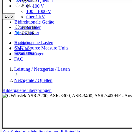
Netzgeräte / Quellen
English
0 - 100 V
100 - 1000 V
Euro
über 1 kV
Bidirektionale Geräte
Stromverteiler
Fr
CHF
Messwandler
€
EUR
Elektronische Lasten
Hersteller
SMU/ Source Measure Units
Über uns
Simulatoren
Systemlösungen
FAQ
Leistung / Netzgeräte / Lasten
Netzgeräte / Quellen
Bildergalerie überspringen
Zur Kategorie: Multimeter und Prüfgeräte