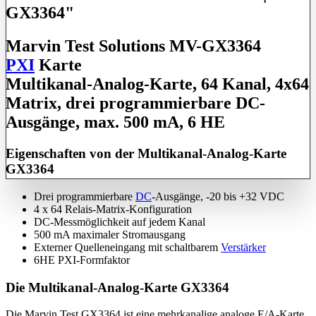
GX3364"
Marvin Test Solutions MV-GX3364
PXI
Karte
Multikanal-Analog-Karte, 64 Kanal, 4x64
Matrix, drei programmierbare DC-
Ausgänge, max. 500 mA, 6 HE
Eigenschaften von der Multikanal-Analog-Karte
GX3364
Drei programmierbare
DC
-Ausgänge, -20 bis +32 VDC
4 x 64 Relais-Matrix-Konfiguration
DC-Messmöglichkeit auf jedem Kanal
500 mA maximaler Stromausgang
Externer Quelleneingang mit schaltbarem
Verstärker
6HE PXI-Formfaktor
Die Multikanal-Analog-Karte GX3364
Die Marvin Test GX3364 ist eine mehrkanalige analoge E/A-Karte