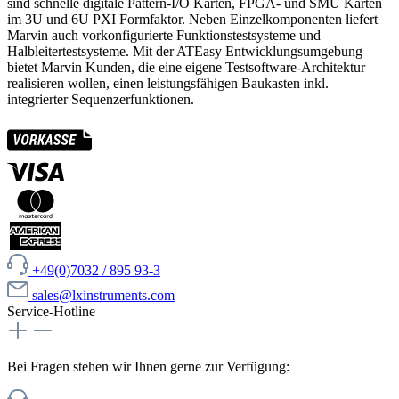
sind schnelle digitale Pattern-I/O Karten, FPGA- und SMU Karten
im 3U und 6U PXI Formfaktor. Neben Einzelkomponenten liefert
Marvin auch vorkonfigurierte Funktionstestsysteme und
Halbleitertestsysteme. Mit der ATEasy Entwicklungsumgebung
bietet Marvin Kunden, die eine eigene Testsoftware-Architektur
realisieren wollen, einen leistungsfähigen Baukasten inkl.
integrierter Sequenzerfunktionen.
+49(0)7032 / 895 93-3
sales@lxinstruments.com
Service-Hotline
Bei Fragen stehen wir Ihnen gerne zur Verfügung: