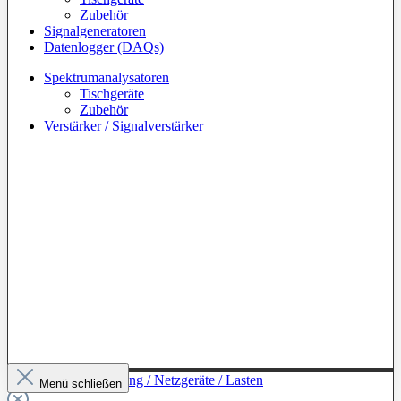
Zubehör
Signalgeneratoren
Datenlogger (DAQs)
Spektrumanalysatoren
Tischgeräte
Zubehör
Verstärker / Signalverstärker
Zur Kategorie: Leistung / Netzgeräte / Lasten
Menü schließen