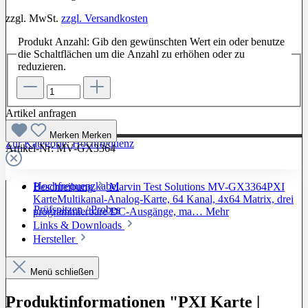
zzgl. MwSt.
zzgl. Versandkosten
Produkt Anzahl: Gib den gewünschten Wert ein oder benutze
die Schaltflächen um die Anzahl zu erhöhen oder zu
reduzieren.
Artikel anfragen
Merken
Merken
Zur Kategorie: Hochfrequenz
Artikel-Nr:
MV-GX3364
Hochfrequenzkabel
Beschreibung
Marvin Test Solutions MV-GX3364PXI
KarteMultikanal-Analog-Karte, 64 Kanal, 4x64 Matrix, drei
Prüfspitzen / Probes
programmierbare DC-Ausgänge, ma…
Mehr
Links & Downloads
Hersteller
Menü schließen
Produktinformationen "PXI Karte |