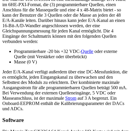
im 6HE-PXI-Format, die (3) programmierbare Quellen, einen
Anschluss für die Massequelle und eine 4 x 48-Matrix bietet - so
kann der Benutzer die 3 Quellen oder die Masse an jeden der 48
E/A-Kanäle leiten. Darüber hinaus kann jeder E/A-Kanal an einen
16-Bit-A/D-Wandler angeschlossen werden, der eine
Gleichspannungsmessung für jeden Kanal ermöglicht. Die 4
Eingänge der Schaltmatrix können mit den folgenden Quellen
verbunden werden:
Programmierbare -20 bis +32 VDC-
Quelle
oder externe
Quelle (mit Verstärker oder überbrückt)
Masse (0 V)
Jeder E/A-Kanal verfügt außerdem über eine DC-Messfunktion, die
es ermöglicht, jeden Eingangskanal zu überwachen und den
Selbsttest des Moduls zu erleichtern. Der kombinierte maximale
Ausgangsstrom für alle programmierbaren Quellen beträgt 500 mA.
Bei Verwendung der externen Quelleneingänge, 5 VDC oder
Masseanschluss, ist der maximale
Strom
auf 3 A begrenzt. Ein
Onboard-EEPROM enthält die Kalibrierungsparameter der DACs
und ADCs.
Software