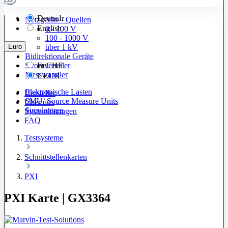
Deutsch
Netzgeräte / Quellen
English
0 - 100 V
100 - 1000 V
Euro
über 1 kV
Bidirektionale Geräte
Stromverteiler
Fr
CHF
Messwandler
€
EUR
Elektronische Lasten
Hersteller
SMU/ Source Measure Units
Über uns
Simulatoren
Systemlösungen
FAQ
Testsysteme
Schnittstellenkarten
PXI
PXI Karte | GX3364