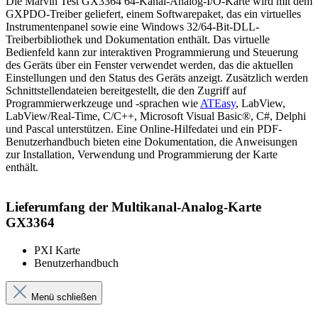
Die Marvin Test GX3364 64-Kanal-Analog-I/O-Karte wird mit dem
GXPDO-Treiber geliefert, einem Softwarepaket, das ein virtuelles
Instrumentenpanel sowie eine Windows 32/64-Bit-DLL-
Treiberbibliothek und Dokumentation enthält. Das virtuelle
Bedienfeld kann zur interaktiven Programmierung und Steuerung
des Geräts über ein Fenster verwendet werden, das die aktuellen
Einstellungen und den Status des Geräts anzeigt. Zusätzlich werden
Schnittstellendateien bereitgestellt, die den Zugriff auf
Programmierwerkzeuge und -sprachen wie
ATEasy
, LabView,
LabView/Real-Time, C/C++, Microsoft Visual Basic®, C#, Delphi
und Pascal unterstützen. Eine Online-Hilfedatei und ein PDF-
Benutzerhandbuch bieten eine Dokumentation, die Anweisungen
zur Installation, Verwendung und Programmierung der Karte
enthält.
Lieferumfang der Multikanal-Analog-Karte
GX3364
PXI Karte
Benutzerhandbuch
Menü schließen