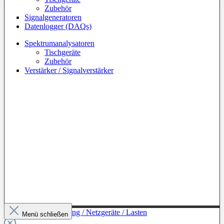
Zubehör
Signalgeneratoren
Datenlogger (DAQs)
Spektrumanalysatoren
Tischgeräte
Zubehör
Verstärker / Signalverstärker
Zur Kategorie: Leistung / Netzgeräte / Lasten
Menü schließen