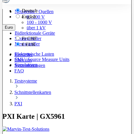
Deutsch
Netzgeräte / Quellen
English
0 - 100 V
100 - 1000 V
Euro
über 1 kV
Bidirektionale Geräte
Stromverteiler
Fr
CHF
Messwandler
€
EUR
Elektronische Lasten
Hersteller
SMU/ Source Measure Units
Über uns
Simulatoren
Systemlösungen
FAQ
Testsysteme
Schnittstellenkarten
PXI
PXI Karte | GX5961