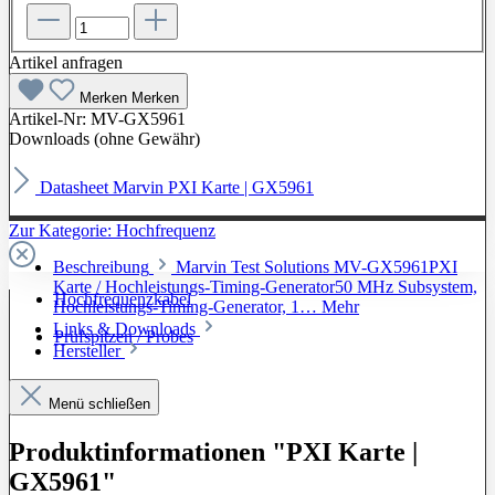
Artikel anfragen
Merken
Merken
Artikel-Nr:
MV-GX5961
Downloads (ohne Gewähr)
Datasheet Marvin PXI Karte | GX5961
Zur Kategorie: Hochfrequenz
Beschreibung
Marvin Test Solutions MV-GX5961PXI
Karte / Hochleistungs-Timing-Generator50 MHz Subsystem,
Hochfrequenzkabel
Hochleistungs-Timing-Generator, 1…
Mehr
Links & Downloads
Prüfspitzen / Probes
Hersteller
Menü schließen
Produktinformationen "PXI Karte |
GX5961"