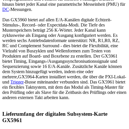
hinaus bietet jeder Kanal eine parametrische Messeinheit (PMU) für
DC
-Messungen.
Das GX5960 bietet auf allen E/A-Kanälen digitale Echtzeit-
Stimulus-, Record- oder Expectdata-Modi. Die Tiefe des
Musterspeichers beträgt 256 K-Wörter. Jeder Kanal kann
zyklusweise als Eingang oder Ausgang konfiguriert werden. Es
werden sechs Antriebsdatenformate unterstützt: NR, R1,R0, RZ,
RC und Complement Surround - dies bietet die Flexibilität, eine
Vielzahl von Buszyklen und Wellenformen zum Testen von
Produkten auf Board- und Boxebene zu erstellen. Der GX5961
bietet Timing, Eingangs-/Ausgangssynchronisationssignale und
Sequenzierung sowie 16 E/A-Kanäle. Zusätzliche Kanäle können
dem System hinzugefügt werden, indem eine oder
mehrere,GX5964-Karten installiert werden, die über die PXI-Lokal-
und
Trigger
-Busse miteinander verbunden sind. Das GX5961 bietet
ein flexibles Taktsystem, mit dem das Modul als Timing-Master für
den Prüfling oder als Slave für die Zeitbasis des Prüflings oder einen
anderen externen Takt arbeiten kann.
Lieferumfang der digitalen Subsystem-Karte
GX5961