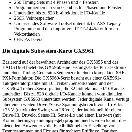
256 Timing-Sets mit 4 Phasen und 4 Fenstern
Programmierbereich von 0 - 64 us für Phasen und Fenster
Unterstützt bis zu 528 bi-direktionale I/O-Kanäle
256K Vektorspeicher
Umfassendes Software-Toolset unterstützt CASS-Legacy-
Programme und den Import von IEEE-1445-konformen
Vektordateien
6HE PXI-Gerät
Die digitale Subsystem-Karte GX5961
Basierend auf der bewährten Architektur des GX5055 und des
EADST964 bietet das GX5960 eine leistungsstarke Pin-Elektronik
und einen Timing-Generator/Sequenzer in einem kompakten 6HE-
PXI-Formfaktor. Die GX5960-Serie besteht aus einer GX5961-
Taktgeneratorplatine mit 16 Treiber-/Sensorkanälen und der
GX5964-Treiber-/Sensorplatine, die 32 bidirektionale I/O-Kanäle
unterstützt. Bis zu 528 digitale I/O-Kanäle können vom digitalen
Subsystem GX5960 unterstützt werden. Jeder digitale Kanal verfügt
über einen weiten Drive-/Sense-Spannungsbereich von -15 V bis
+25 V (maximaler Swing von 26 Volt), der individuell für einen
Drive-Hi, Drivelo, Sense-Hi, Sense-Lo und einen Lastwert (mit
Kommutierungsspannungspegel) programmiert werden kann - dies
bietet dem Anwender volle Flexibilität bei der Erstellung von
Testprogrammen und Fixtures für mehrere Prüflinge. Darüber