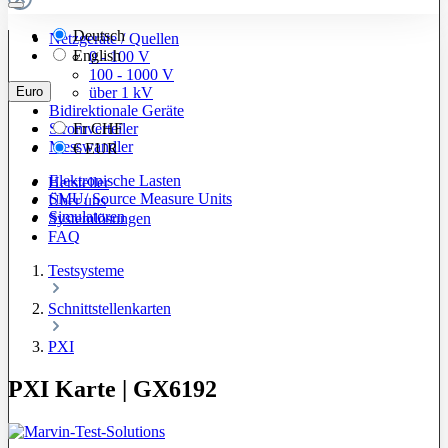
Deutsch
Netzgeräte / Quellen
English
0 - 100 V
100 - 1000 V
Euro
über 1 kV
Bidirektionale Geräte
Stromverteiler
Fr
CHF
Messwandler
€
EUR
Elektronische Lasten
Hersteller
SMU/ Source Measure Units
Über uns
Simulatoren
Systemlösungen
FAQ
Testsysteme
Schnittstellenkarten
PXI
PXI Karte | GX6192