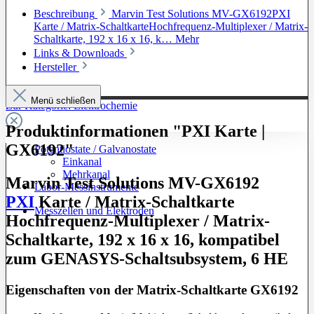
Beschreibung
Marvin Test Solutions MV-GX6192PXI
Karte / Matrix-SchaltkarteHochfrequenz-Multiplexer / Matrix-
Schaltkarte, 192 x 16 x 16, k…
Mehr
Links & Downloads
Hersteller
Menü schließen
Zur Kategorie: Elektrochemie
Produktinformationen "PXI Karte |
GX6192"
Potentiostate / Galvanostate
Einkanal
Mehrkanal
Marvin Test Solutions MV-GX6192
Labor-Messinstrumente
PXI
Karte / Matrix-Schaltkarte
Messzellen und Elektroden
Hochfrequenz-Multiplexer / Matrix-
Schaltkarte, 192 x 16 x 16, kompatibel
zum GENASYS-Schaltsubsystem, 6 HE
Eigenschaften von der Matrix-Schaltkarte GX6192