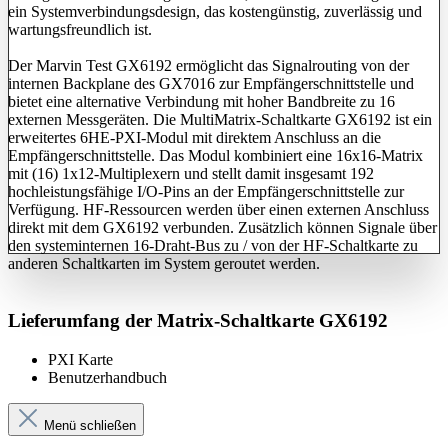
ein Systemverbindungsdesign, das kostengünstig, zuverlässig und
wartungsfreundlich ist.
Der Marvin Test GX6192 ermöglicht das Signalrouting von der
internen Backplane des GX7016 zur Empfängerschnittstelle und
bietet eine alternative Verbindung mit hoher Bandbreite zu 16
externen Messgeräten. Die MultiMatrix-Schaltkarte GX6192 ist ein
erweitertes 6HE-PXI-Modul mit direktem Anschluss an die
Empfängerschnittstelle. Das Modul kombiniert eine 16x16-Matrix
mit (16) 1x12-Multiplexern und stellt damit insgesamt 192
hochleistungsfähige I/O-Pins an der Empfängerschnittstelle zur
Verfügung. HF-Ressourcen werden über einen externen Anschluss
direkt mit dem GX6192 verbunden. Zusätzlich können Signale über
den systeminternen 16-Draht-Bus zu / von der HF-Schaltkarte zu
anderen Schaltkarten im System geroutet werden.
Lieferumfang der Matrix-Schaltkarte GX6192
PXI Karte
Benutzerhandbuch
Menü schließen