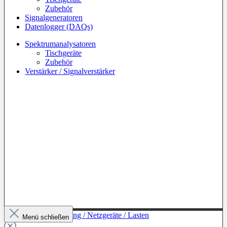
Zubehör
Signalgeneratoren
Datenlogger (DAQs)
Spektrumanalysatoren
Tischgeräte
Zubehör
Verstärker / Signalverstärker
Zur Kategorie: Leistung / Netzgeräte / Lasten
Menü schließen