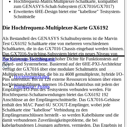
Hochfrequenz-Matrix/Multiplexer-Schaltkarte, kompatibel
zum GENASYS-Schalt-Subsystem (GX7016/GX7017)
Erweitertes 6HE-Design bietet eine "kabellose" Testsystem-
Schnittstelle
Die Hochfrequenz-Multiplexer-Karte GX6192
Als Bestandteil des GENASYS Schaltsubsystems ist die Marvin
Test GX6192 Schaltkarte eine von mehreren verschiedenen
Schaltkarten, die in das GX7016 Chassis eingebaut werden können.
Das GX7016-Switching-Subsystem bietet ein neues Niveau von
Hochleistungs-Switching mit hoher Dichte für Funktionstests auf
Zur Kategorie: Hochfrequenz
Board- und Systemebene. Basierend auf der 6HE-PXI-Architektur
verfügt der GX7016 über eine modulare Schaltmatrix und
Multiplexer-Architektur, die bis zu 4608 gemultiplexte, hybride I/O-
Hochfrequenzkabel
Pins unterstützt. Bis zu 128 externe Ressourcen können über einen
hochleistungsfähigen, internen 16-Draht-Matrixbus mit jedem der
Prüfspitzen / Probes
Empfänger-I/O-Pins des Testsystems verbunden werden. Für
Hochfrequenz-Schaltanwendungen bietet das GX6192 192
Anschlüsse an der Empfängerschnittstelle. Das GX7016-Gehäuse
enthält den MAC Panel 6U SCOUT-Empfänger, wobei jede
Schaltkarte eine "kabellose" Verbindung zu den
Empfängeranschlüssen herstellt - so werden Kabelbäume und die
damit verbundenen Zuverlässigkeitsprobleme, die bei
kabelgebundenen Lösungen auftreten, vermieden. Das Ergebnis ist