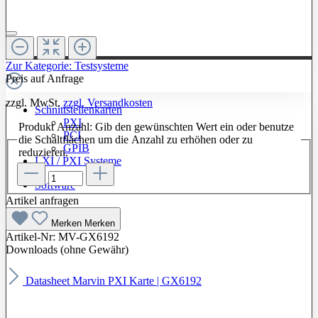
Zur Kategorie: Testsysteme
Preis auf Anfrage
zzgl. MwSt.
zzgl. Versandkosten
Schnittstellenkarten
PXI
Produkt Anzahl: Gib den gewünschten Wert ein oder benutze
PCI
die Schaltflächen um die Anzahl zu erhöhen oder zu
GPIB
reduzieren.
LXI / PXI Systeme
Software
Artikel anfragen
Merken
Merken
Artikel-Nr:
MV-GX6192
Downloads (ohne Gewähr)
Datasheet Marvin PXI Karte | GX6192