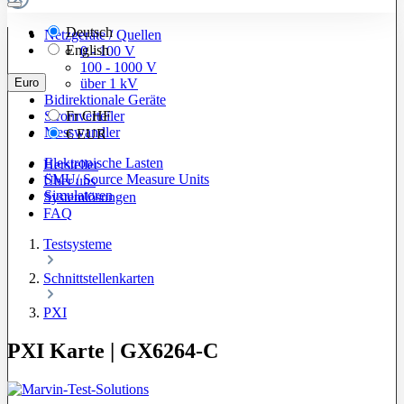
Deutsch
Netzgeräte / Quellen
English
0 - 100 V
100 - 1000 V
Euro
über 1 kV
Bidirektionale Geräte
Stromverteiler
Fr
CHF
Messwandler
€
EUR
Elektronische Lasten
Hersteller
SMU/ Source Measure Units
Über uns
Simulatoren
Systemlösungen
FAQ
Testsysteme
Schnittstellenkarten
PXI
PXI Karte | GX6264-C