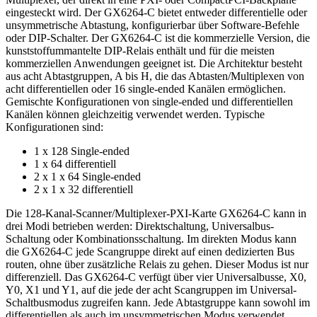
eingesteckt wird. Der GX6264-C bietet entweder differentielle oder
unsymmetrische Abtastung, konfigurierbar über Software-Befehle
oder DIP-Schalter. Der GX6264-C ist die kommerzielle Version, die
kunststoffummantelte DIP-Relais enthält und für die meisten
kommerziellen Anwendungen geeignet ist. Die Architektur besteht
aus acht Abtastgruppen, A bis H, die das Abtasten/Multiplexen von
acht differentiellen oder 16 single-ended Kanälen ermöglichen.
Gemischte Konfigurationen von single-ended und differentiellen
Kanälen können gleichzeitig verwendet werden. Typische
Konfigurationen sind:
1 x 128 Single-ended
1 x 64 differentiell
2 x 1 x 64 Single-ended
2 x 1 x 32 differentiell
Die 128-Kanal-Scanner/Multiplexer-PXI-Karte GX6264-C kann in
drei Modi betrieben werden: Direktschaltung, Universalbus-
Schaltung oder Kombinationsschaltung. Im direkten Modus kann
die GX6264-C jede Scangruppe direkt auf einen dedizierten Bus
routen, ohne über zusätzliche Relais zu gehen. Dieser Modus ist nur
differenziell. Das GX6264-C verfügt über vier Universalbusse, X0,
Y0, X1 und Y1, auf die jede der acht Scangruppen im Universal-
Schaltbusmodus zugreifen kann. Jede Abtastgruppe kann sowohl im
differentiellen als auch im unsymmetrischen Modus verwendet