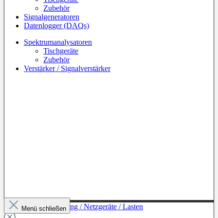
Zubehör
Signalgeneratoren
Datenlogger (DAQs)
Spektrumanalysatoren
Tischgeräte
Zubehör
Verstärker / Signalverstärker
Zur Kategorie: Leistung / Netzgeräte / Lasten
Menü schließen