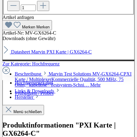
Artikel anfragen
Merken
Merken
Artikel-Nr:
MV-GX6264-C
Downloads (ohne Gewähr)
Datasheet Marvin PXI Karte | GX6264-C
Zur Kategorie: Hochfrequenz
Beschreibung
Marvin Test Solutions MV-GX6264-CPXI
Karte / MultiplexerKommerzielle Qualität, 500 MHz, 75
Hochfrequenzkabel
Ohm, "kabellose" Testsystem-Schni…
Mehr
Links & Downloads
Prüfspitzen / Probes
Hersteller
Menü schließen
Produktinformationen "PXI Karte |
GX6264-C"