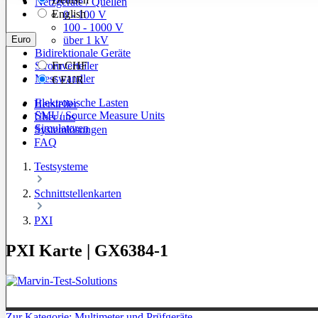
Netzgeräte / Quellen
English
0 - 100 V
100 - 1000 V
Euro
über 1 kV
Bidirektionale Geräte
Stromverteiler
Fr
CHF
Messwandler
€
EUR
Elektronische Lasten
Hersteller
SMU/ Source Measure Units
Über uns
Simulatoren
Systemlösungen
FAQ
Testsysteme
Schnittstellenkarten
PXI
PXI Karte | GX6384-1
Zur Kategorie: Multimeter und Prüfgeräte