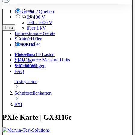
Deutsch
Netzgeräte / Quellen
English
0 - 100 V
100 - 1000 V
Euro
über 1 kV
Bidirektionale Geräte
Stromverteiler
Fr
CHF
Messwandler
€
EUR
Elektronische Lasten
Hersteller
SMU/ Source Measure Units
Über uns
Simulatoren
Systemlösungen
FAQ
Testsysteme
Schnittstellenkarten
PXI
PXIe Karte | GX3116e