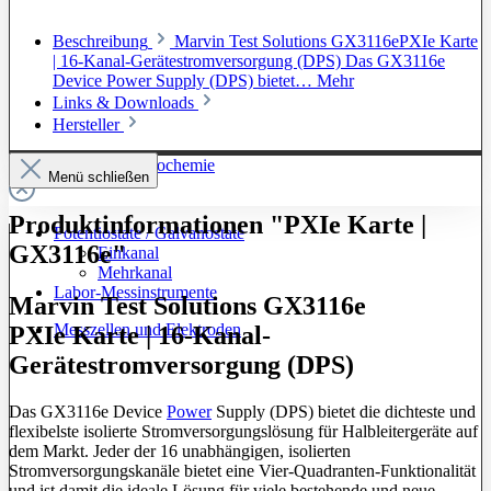
Beschreibung
Marvin Test Solutions GX3116ePXIe Karte
| 16-Kanal-Gerätestromversorgung (DPS) Das GX3116e
Device Power Supply (DPS) bietet…
Mehr
Links & Downloads
Hersteller
Zur Kategorie: Elektrochemie
Menü schließen
Produktinformationen "PXIe Karte |
Potentiostate / Galvanostate
GX3116e"
Einkanal
Mehrkanal
Labor-Messinstrumente
Marvin Test Solutions GX3116e
Messzellen und Elektroden
PXIe Karte | 16-Kanal-
Gerätestromversorgung (DPS)
Das GX3116e Device
Power
Supply (DPS) bietet die dichteste und
flexibelste isolierte Stromversorgungslösung für Halbleitergeräte auf
dem Markt. Jeder der 16 unabhängigen, isolierten
Stromversorgungskanäle bietet eine Vier-Quadranten-Funktionalität
und ist damit die ideale Lösung für viele bestehende und neue