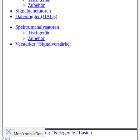
Zubehör
Signalgeneratoren
Datenlogger (DAQs)
Spektrumanalysatoren
Tischgeräte
Zubehör
Verstärker / Signalverstärker
Zur Kategorie: Leistung / Netzgeräte / Lasten
Menü schließen