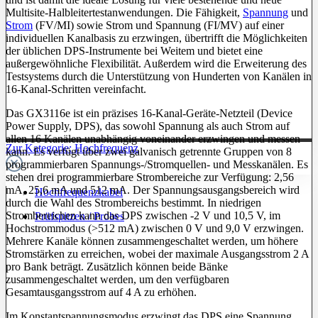
Multisite-Halbleitertestanwendungen. Die Fähigkeit,
Spannung
und
Strom
(FV/MI) sowie Strom und Spannung (FI/MV) auf einer
individuellen Kanalbasis zu erzwingen, übertrifft die Möglichkeiten
der üblichen DPS-Instrumente bei Weitem und bietet eine
außergewöhnliche Flexibilität. Außerdem wird die Erweiterung des
Testsystems durch die Unterstützung von Hunderten von Kanälen in
16-Kanal-Schritten vereinfacht.
Das GX3116e ist ein präzises 16-Kanal-Geräte-Netzteil (Device
Power Supply, DPS), das sowohl Spannung als auch Strom auf
allen 16 Kanälen unabhängig voneinander erzwingen und messen
Zur Kategorie: Hochfrequenz
kann. Es verfügt über zwei galvanisch getrennte Gruppen von 8
programmierbaren Spannungs-/Stromquellen- und Messkanälen. Es
stehen drei programmierbare Strombereiche zur Verfügung: 2,56
mA, 25,6 mA und 512 mA. Der Spannungsausgangsbereich wird
Hochfrequenzkabel
durch die Wahl des Strombereichs bestimmt. In niedrigen
Strombereichen kann das DPS zwischen -2 V und 10,5 V, im
Prüfspitzen / Probes
Hochstrommodus (>512 mA) zwischen 0 V und 9,0 V erzwingen.
Mehrere Kanäle können zusammengeschaltet werden, um höhere
Stromstärken zu erreichen, wobei der maximale Ausgangsstrom 2 A
pro Bank beträgt. Zusätzlich können beide Bänke
zusammengeschaltet werden, um den verfügbaren
Gesamtausgangsstrom auf 4 A zu erhöhen.
Im Konstantspannungsmodus erzwingt das DPS eine Spannung,