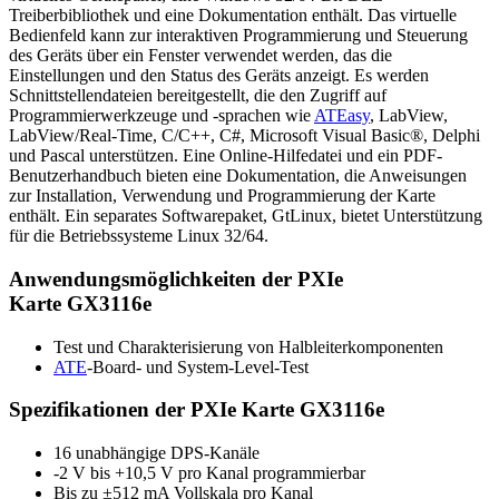
Treiberbibliothek und eine Dokumentation enthält. Das virtuelle
Bedienfeld kann zur interaktiven Programmierung und Steuerung
des Geräts über ein Fenster verwendet werden, das die
Einstellungen und den Status des Geräts anzeigt. Es werden
Schnittstellendateien bereitgestellt, die den Zugriff auf
Programmierwerkzeuge und -sprachen wie
ATEasy
, LabView,
LabView/Real-Time, C/C++, C#, Microsoft Visual Basic®, Delphi
und Pascal unterstützen. Eine Online-Hilfedatei und ein PDF-
Benutzerhandbuch bieten eine Dokumentation, die Anweisungen
zur Installation, Verwendung und Programmierung der Karte
enthält. Ein separates Softwarepaket, GtLinux, bietet Unterstützung
für die Betriebssysteme Linux 32/64.
Anwendungsmöglichkeiten der PXIe
Karte GX3116e
Test und Charakterisierung von Halbleiterkomponenten
ATE
-Board- und System-Level-Test
Spezifikationen der PXIe Karte GX3116e
16 unabhängige DPS-Kanäle
-2 V bis +10,5 V pro Kanal programmierbar
Bis zu ±512 mA Vollskala pro Kanal