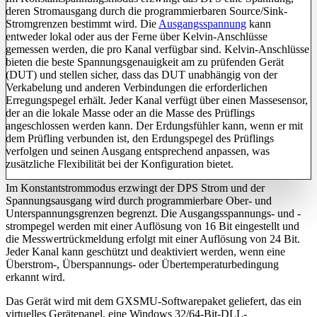
deren Stromausgang durch die programmierbaren Source/Sink-
Stromgrenzen bestimmt wird. Die
Ausgangsspannung
kann
entweder lokal oder aus der Ferne über Kelvin-Anschlüsse
gemessen werden, die pro Kanal verfügbar sind. Kelvin-Anschlüsse
bieten die beste Spannungsgenauigkeit am zu prüfenden Gerät
(DUT) und stellen sicher, dass das DUT unabhängig von der
Verkabelung und anderen Verbindungen die erforderlichen
Erregungspegel erhält. Jeder Kanal verfügt über einen Massesensor,
der an die lokale Masse oder an die Masse des Prüflings
angeschlossen werden kann. Der Erdungsfühler kann, wenn er mit
dem Prüfling verbunden ist, den Erdungspegel des Prüflings
verfolgen und seinen Ausgang entsprechend anpassen, was
zusätzliche Flexibilität bei der Konfiguration bietet.
Im Konstantstrommodus erzwingt der DPS Strom und der
Spannungsausgang wird durch programmierbare Ober- und
Unterspannungsgrenzen begrenzt. Die Ausgangsspannungs- und -
strompegel werden mit einer Auflösung von 16 Bit eingestellt und
die Messwertrückmeldung erfolgt mit einer Auflösung von 24 Bit.
Jeder Kanal kann geschützt und deaktiviert werden, wenn eine
Überstrom-, Überspannungs- oder Übertemperaturbedingung
erkannt wird.
Das Gerät wird mit dem GXSMU-Softwarepaket geliefert, das ein
virtuelles Gerätepanel, eine Windows 32/64-Bit-DLL-