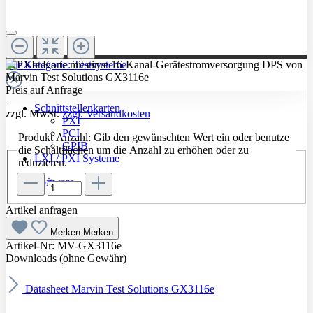
Zur Kategorie: Testsysteme
Preis auf Anfrage
Schnittstellenkarten
zzgl. MwSt.
zzgl. Versandkosten
PXI
PCI
Produkt Anzahl: Gib den gewünschten Wert ein oder benutze
GPIB
die Schaltflächen um die Anzahl zu erhöhen oder zu
LXI / PXI Systeme
reduzieren.
Software
Artikel anfragen
Merken
Merken
Artikel-Nr:
MV-GX3116e
Downloads (ohne Gewähr)
Datasheet Marvin Test Solutions GX3116e