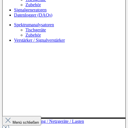
Zubehör
Signalgeneratoren
Datenlogger (DAQs)
Spektrumanalysatoren
Tischgeräte
Zubehör
Verstärker / Signalverstärker
Zur Kategorie: Leistung / Netzgeräte / Lasten
Menü schließen