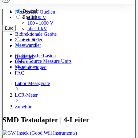
Deutsch
Netzgeräte / Quellen
English
0 - 100 V
100 - 1000 V
Euro
über 1 kV
Bidirektionale Geräte
Stromverteiler
Fr
CHF
Messwandler
€
EUR
Elektronische Lasten
Hersteller
SMU/ Source Measure Units
Über uns
Simulatoren
Systemlösungen
FAQ
Labor-Messgeräte
LCR-Meter
Zubehör
SMD Testadapter | 4-Leiter