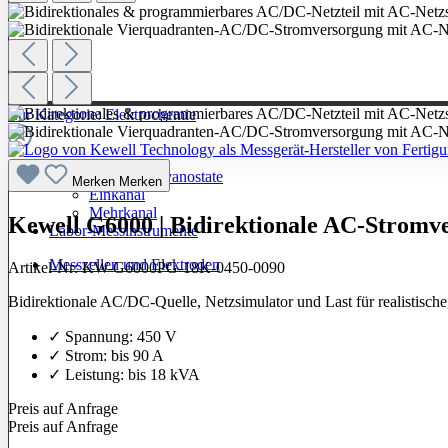
Zur Kategorie: Elektrochemie
Potentiostate / Galvanostate
Merken
Merken
Einkanal
Mehrkanal
Kewell G6000 | Bidirektionale AC-Stromv
Labor-Messinstrumente
Messzellen und Elektroden
Artikel-Nr:
KW-G6000PG-18K-0450-0090
Bidirektionale AC/DC-Quelle, Netzsimulator und Last für realistische
✓ Spannung: 450 V
✓ Strom: bis 90 A
✓ Leistung: bis 18 kVA
Preis auf Anfrage
Preis auf Anfrage