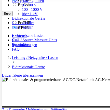
Netzgeräte / Quellen
English
0 - 100 V
100 - 1000 V
Euro
über 1 kV
Bidirektionale Geräte
Stromverteiler
Fr
CHF
Messwandler
€
EUR
Elektronische Lasten
Hersteller
SMU/ Source Measure Units
Über uns
Simulatoren
Systemlösungen
FAQ
Leistung / Netzgeräte / Lasten
Bidirektionale Geräte
Bildergalerie überspringen
Zur Kategorie: Multimeter und Prüfgeräte