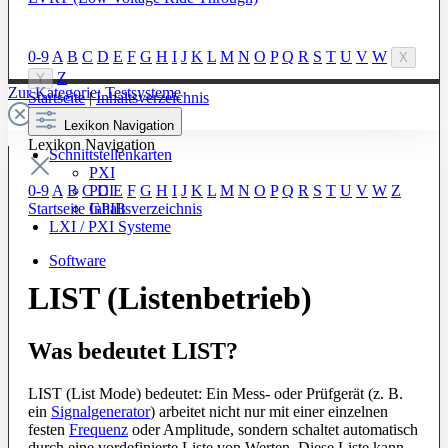
0-9
A
B
C
D
E
F
G
H
I
J
K
L
M
N
O
P
Q
R
S
T
U
V
W
X
Z
Y
Zur Kategorie: Testsysteme
Startseite
|
Inhaltsverzeichnis
Lexikon Navigation
Lexikon Navigation
Schnittstellenkarten
PXI
PCI
0-9
A
B
C
D
E
F
G
H
I
J
K
L
M
N
O
P
Q
R
S
T
U
V
W
Z
GPIB
Startseite
Inhaltsverzeichnis
LXI / PXI Systeme
Software
LIST (Listenbetrieb)
Was bedeutet LIST?
LIST (List Mode) bedeutet: Ein Mess- oder Prüfgerät (z. B.
ein
Signalgenerator
) arbeitet nicht nur mit einer einzelnen
festen
Frequenz
oder Amplitude, sondern schaltet automatisch
durch eine vordefinierte Liste von Werten. Diese Liste kann