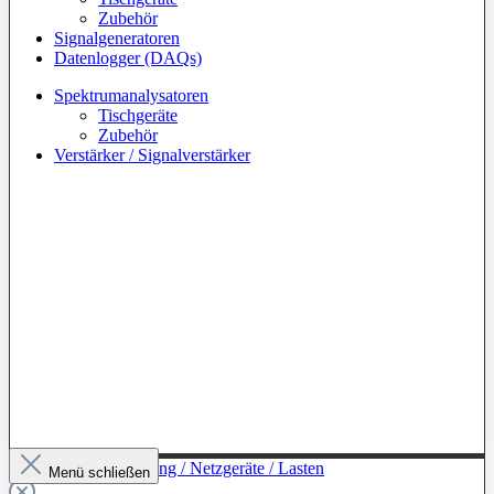
Zubehör
Signalgeneratoren
Datenlogger (DAQs)
Spektrumanalysatoren
Tischgeräte
Zubehör
Verstärker / Signalverstärker
Zur Kategorie: Leistung / Netzgeräte / Lasten
Menü schließen