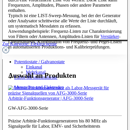
Frequenzen, Amplituden, Phasen oder andere Parameter
enthalten.
Typisch ist eine LIST-Sweep-Messung, bei der der Generator
oder Analysator schrittweise alle Werte der Liste durchläuft,
um systematisch Messdaten zu erfassen.
Anwendungsbeispiele: Frequenz-Listen zur Charakterisierung
von Filtern oder Antennen, Amplituden-Listen für
Verstärker
-
Linearitätstests, Kombination von Frequenz- und Pegel-Listen
Zur Kategorie: Elektrochemie
in automatisierten Produktions- und Kalibrierprüfungen.
Potentiostate / Galvanostate
Einkanal
Mehrkanal
Auswahl an Produkten
Labor-Messinstrumente
Messzellen und Elektroden
Arbiträr-Funktionsgenerator | AFG-3000-Serie
GW-AFG-3000-Serie
Präzise Arbiträr-Funktionsgeneratoren bis 80 MHz als
Signalquelle für Labor, EMV- und Sicherheitstests