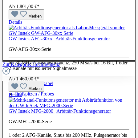
Ab
1.801,00 €*
Merken
Details
GW Instek AFG-30xx | Arbiträr-Funktionsgenerator
GW-AFG-30xx-Serie
bis 30 MHz Ausgangsfrequenz, 250 MSa/s bei 16 Bit, 1 oder
Zur Kategorie: Hochfrequenz
2 Kanäle mit isolierter Signalmasse
Ab
1.460,00 €*
Hochfrequenzkabel
Merken
Prüfspitzen / Probes
Details
GW Instek MFG-2000 | Arbiträr-Funktionsgenerator
GW-MFG-2000-Serie
1 oder 2 AFG-Kanäle, Sinus bis 200 MHz, Pulsgenerator bis