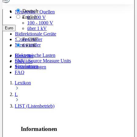
Deutsch
Netzgeräte / Quellen
English
0 - 100 V
100 - 1000 V
Euro
über 1 kV
Bidirektionale Geräte
Stromverteiler
Fr
CHF
Messwandler
€
EUR
Elektronische Lasten
Hersteller
SMU/ Source Measure Units
Über uns
Simulatoren
Systemlösungen
FAQ
Lexikon
L
LIST (Listenbetrieb)
Informationen