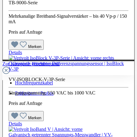
TB-9000-Serie
Mehrkanalige Breitband-Signalverstärker – bis 40 Vp-p / 150
mA
Preis auf Anfrage
Merken
Details
Galvanisch getrennter Differenzspannungssensor | IsoBlock
Zur Kategorie: Hochfrequenz
V-3P
VV-ISOBLOCK-V-3P-Serie
Hochfrequenzkabel
Eingangsspannung: 150 VAC bis 1000 VAC
Prüfspitzen / Probes
Preis auf Anfrage
Merken
Details
Galvanisch getrennter Spannungs-Messwandler | VV-