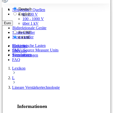
Deutsch
Netzgeräte / Quellen
English
0 - 100 V
100 - 1000 V
Euro
über 1 kV
Bidirektionale Geräte
Stromverteiler
Fr
CHF
Messwandler
€
EUR
Elektronische Lasten
Hersteller
SMU/ Source Measure Units
Über uns
Simulatoren
Systemlösungen
FAQ
Lexikon
L
Lineare Verstärkertechnologie
Informationen