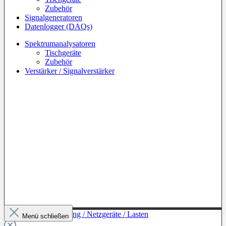
Zubehör
Signalgeneratoren
Datenlogger (DAQs)
Spektrumanalysatoren
Tischgeräte
Zubehör
Verstärker / Signalverstärker
Zur Kategorie: Leistung / Netzgeräte / Lasten
Menü schließen