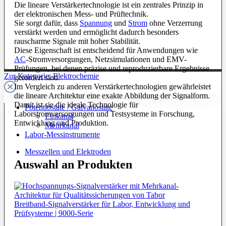
Die lineare Verstärkertechnologie ist ein zentrales Prinzip in
der elektronischen Mess- und Prüftechnik.
Sie sorgt dafür, dass
Spannung
und
Strom
ohne Verzerrung
verstärkt werden und ermöglicht dadurch besonders
rauscharme Signale mit hoher Stabilität.
Diese Eigenschaft ist entscheidend für Anwendungen wie
AC
-Stromversorgungen, Netzsimulationen und EMV-
Prüfungen, bei denen präzise und reproduzierbare Ergebnisse
Zur Kategorie: Elektrochemie
gefordert sind.
Im Vergleich zu anderen Verstärkertechnologien gewährleistet
die lineare Architektur eine exakte Abbildung der Signalform.
Damit ist sie die ideale Technologie für
Potentiostate / Galvanostate
Laborstromversorgungen und Testsysteme in Forschung,
Einkanal
Entwicklung und Produktion.
Mehrkanal
Labor-Messinstrumente
Messzellen und Elektroden
Auswahl an Produkten
Breitband-Signalverstärker für Labor, Entwicklung und
Prüfsysteme | 9000-Serie